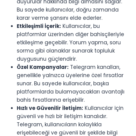
duyurular hakkında bilgi almasını sağlar.
Bu sayede kullanıcılar, doğru zamanda
karar verme şansını elde ederler.
Etkileşimli İçerik:
Kullanıcılar, bu
platformlar üzerinden diğer bahisçileriyle
etkileşime geçebilir. Yorum yapma, soru
sorma gibi olanaklar sunarak topluluk
duygusunu güçlendirir.
Özel Kampanyalar:
Telegram kanalları,
genellikle yalnızca üyelerine özel fırsatlar
sunar. Bu sayede kullanıcılar, başka
platformlarda bulamayacakları avantajlı
bahis fırsatlarına erişebilir.
Hızlı ve Güvenilir İletişim:
Kullanıcılar için
güvenli ve hızlı bir iletişim kanalıdır.
Telegram, kullanıcıların kolaylıkla
erişebileceği ve güvenli bir şekilde bilgi