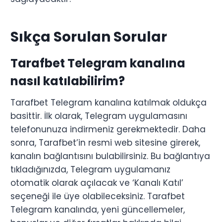
Sıkça Sorulan Sorular
Tarafbet Telegram kanalına
nasıl katılabilirim?
Tarafbet Telegram kanalına katılmak oldukça
basittir. İlk olarak, Telegram uygulamasını
telefonunuza indirmeniz gerekmektedir. Daha
sonra, Tarafbet’in resmi web sitesine girerek,
kanalın bağlantısını bulabilirsiniz. Bu bağlantıya
tıkladığınızda, Telegram uygulamanız
otomatik olarak açılacak ve ‘Kanalı Katıl’
seçeneği ile üye olabileceksiniz. Tarafbet
Telegram kanalında, yeni güncellemeler,