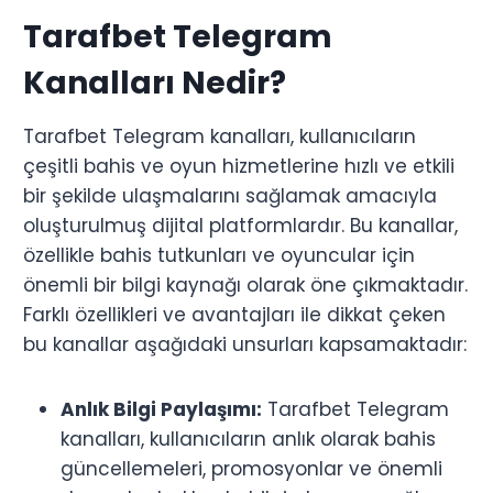
Tarafbet Telegram
Kanalları Nedir?
Tarafbet Telegram kanalları, kullanıcıların
çeşitli bahis ve oyun hizmetlerine hızlı ve etkili
bir şekilde ulaşmalarını sağlamak amacıyla
oluşturulmuş dijital platformlardır. Bu kanallar,
özellikle bahis tutkunları ve oyuncular için
önemli bir bilgi kaynağı olarak öne çıkmaktadır.
Farklı özellikleri ve avantajları ile dikkat çeken
bu kanallar aşağıdaki unsurları kapsamaktadır:
Anlık Bilgi Paylaşımı:
Tarafbet Telegram
kanalları, kullanıcıların anlık olarak bahis
güncellemeleri, promosyonlar ve önemli