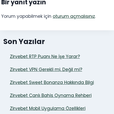
Bir yanıt yazın
Yorum yapabilmek için
oturum açmalısınız
.
Son Yazılar
Zirvebet RTP Puanı Ne İşe Yarar?
Zirvebet VPN Gerekli mi, Değil mi?
Zirvebet Sweet Bonanza Hakkında Bilgi
Zirvebet Canlı Bahis Oynama Rehberi
Zirvebet Mobil Uygulama Özellikleri