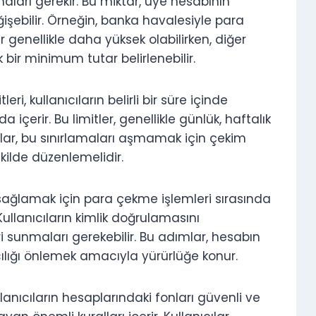
aları gerekir. Bu miktar, üye hesabının
şebilir. Örneğin, banka havalesiyle para
genellikle daha yüksek olabilirken, diğer
ir minimum tutar belirlenebilir.
ri, kullanıcıların belirli bir süre içinde
içerir. Bu limitler, genellikle günlük, haftalık
ıcılar, bu sınırlamaları aşmamak için çekim
ilde düzenlemelidir.
i sağlamak için para çekme işlemleri sırasında
ullanıcıların kimlik doğrulamasını
 sunmaları gerekebilir. Bu adımlar, hesabın
ılığı önlemek amacıyla yürürlüğe konur.
lanıcıların hesaplarındaki fonları güvenli ve