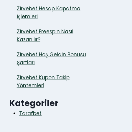
Zirvebet Hesap Kapatma
İşlemleri
Zirvebet Freespin Nasıl
Kazanılır?
Zirvebet Hoş Geldin Bonusu
Şartları
Zirvebet Kupon Takip
Yöntemleri
Kategoriler
Tarafbet