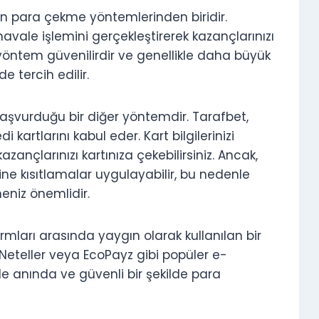
an para çekme yöntemlerinden biridir.
havale işlemini gerçekleştirerek kazançlarınızı
yöntem güvenilirdir ve genellikle daha büyük
 tercih edilir.
la başvurduğu bir diğer yöntemdir. Tarafbet,
 kartlarını kabul eder. Kart bilgilerinizi
azançlarınızı kartınıza çekebilirsiniz. Ancak,
ne kısıtlamalar uygulayabilir, bu nedenle
meniz önemlidir.
mları arasında yaygın olarak kullanılan bir
 Neteller veya EcoPayz gibi popüler e-
le anında ve güvenli bir şekilde para