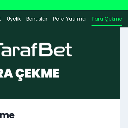
t
Üyelik
Bonuslar
Para Yatırma
Para Çekme
kme