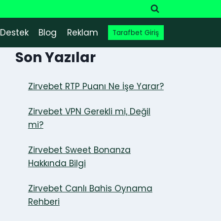
Destek
Blog
Reklam
Tarafbet Giriş
Son Yazılar
Zirvebet RTP Puanı Ne İşe Yarar?
Zirvebet VPN Gerekli mi, Değil
mi?
Zirvebet Sweet Bonanza
Hakkında Bilgi
Zirvebet Canlı Bahis Oynama
Rehberi