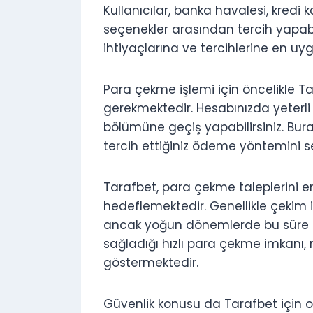
Kullanıcılar, banka havalesi, kredi k
seçenekler arasından tercih yapabil
ihtiyaçlarına ve tercihlerine en uy
Para çekme işlemi için öncelikle T
gerekmektedir. Hesabınızda yeterli
bölümüne geçiş yapabilirsiniz. Bur
tercih ettiğiniz ödeme yöntemini 
Tarafbet, para çekme taleplerini e
hedeflemektedir. Genellikle çekim 
ancak yoğun dönemlerde bu süre bir
sağladığı hızlı para çekme imkanı
göstermektedir.
Güvenlik konusu da Tarafbet için 