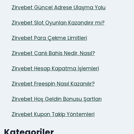
Zirvebet Güncel Adrese Ulaşma Yolu
Zirvebet Slot Oyunları Kazandırır mı?
Zirvebet Para Çekme Limitleri
Zirvebet Canlı Bahis Nedir, Nasıl?
Zirvebet Hesap Kapatma İşlemleri
Zirvebet Freespin Nasıl Kazanılır?
Zirvebet Hoş Geldin Bonusu Şartları
Zirvebet Kupon Takip Yöntemleri
Kategoriler