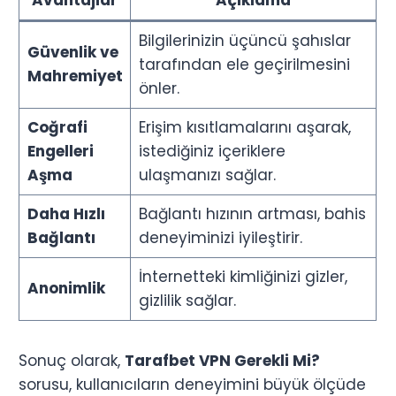
Bilgilerinizin üçüncü şahıslar
Güvenlik ve
tarafından ele geçirilmesini
Mahremiyet
önler.
Coğrafi
Erişim kısıtlamalarını aşarak,
Engelleri
istediğiniz içeriklere
Aşma
ulaşmanızı sağlar.
Daha Hızlı
Bağlantı hızının artması, bahis
Bağlantı
deneyiminizi iyileştirir.
İnternetteki kimliğinizi gizler,
Anonimlik
gizlilik sağlar.
Sonuç olarak,
Tarafbet VPN Gerekli Mi?
sorusu, kullanıcıların deneyimini büyük ölçüde