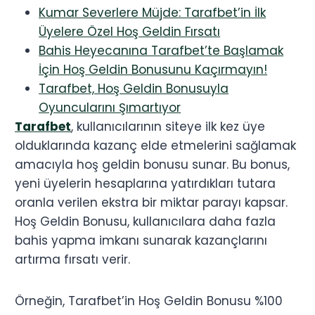
Kumar Severlere Müjde: Tarafbet’in İlk
Üyelere Özel Hoş Geldin Fırsatı
Bahis Heyecanına Tarafbet’te Başlamak
İçin Hoş Geldin Bonusunu Kaçırmayın!
Tarafbet, Hoş Geldin Bonusuyla
Oyuncularını Şımartıyor
Tarafbet
, kullanıcılarının siteye ilk kez üye
olduklarında kazanç elde etmelerini sağlamak
amacıyla hoş geldin bonusu sunar. Bu bonus,
yeni üyelerin hesaplarına yatırdıkları tutara
oranla verilen ekstra bir miktar parayı kapsar.
Hoş Geldin Bonusu, kullanıcılara daha fazla
bahis yapma imkanı sunarak kazançlarını
artırma fırsatı verir.
Örneğin, Tarafbet’in Hoş Geldin Bonusu %100