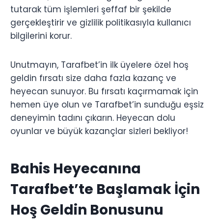
tutarak tüm işlemleri şeffaf bir şekilde
gerçekleştirir ve gizlilik politikasıyla kullanıcı
bilgilerini korur.
Unutmayın, Tarafbet’in ilk üyelere özel hoş
geldin fırsatı size daha fazla kazanç ve
heyecan sunuyor. Bu fırsatı kaçırmamak için
hemen üye olun ve Tarafbet’in sunduğu eşsiz
deneyimin tadını çıkarın. Heyecan dolu
oyunlar ve büyük kazançlar sizleri bekliyor!
Bahis Heyecanına
Tarafbet’te Başlamak İçin
Hoş Geldin Bonusunu