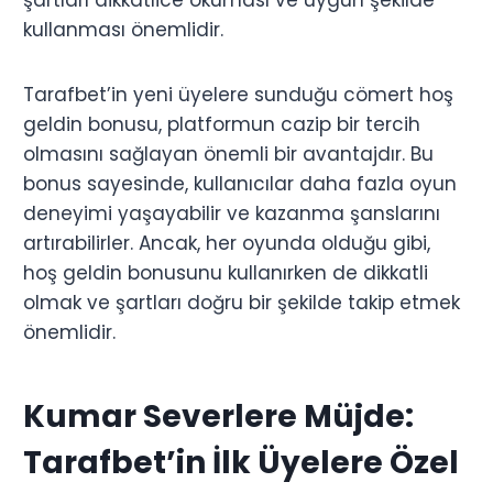
kullanması önemlidir.
Tarafbet’in yeni üyelere sunduğu cömert hoş
geldin bonusu, platformun cazip bir tercih
olmasını sağlayan önemli bir avantajdır. Bu
bonus sayesinde, kullanıcılar daha fazla oyun
deneyimi yaşayabilir ve kazanma şanslarını
artırabilirler. Ancak, her oyunda olduğu gibi,
hoş geldin bonusunu kullanırken de dikkatli
olmak ve şartları doğru bir şekilde takip etmek
önemlidir.
Kumar Severlere Müjde:
Tarafbet’in İlk Üyelere Özel