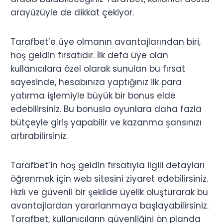
arayüzüyle de dikkat çekiyor.
Tarafbet’e üye olmanın avantajlarından biri,
hoş geldin fırsatıdır. İlk defa üye olan
kullanıcılara özel olarak sunulan bu fırsat
sayesinde, hesabınıza yaptığınız ilk para
yatırma işlemiyle büyük bir bonus elde
edebilirsiniz. Bu bonusla oyunlara daha fazla
bütçeyle giriş yapabilir ve kazanma şansınızı
artırabilirsiniz.
Tarafbet’in hoş geldin fırsatıyla ilgili detayları
öğrenmek için web sitesini ziyaret edebilirsiniz.
Hızlı ve güvenli bir şekilde üyelik oluşturarak bu
avantajlardan yararlanmaya başlayabilirsiniz.
Tarafbet, kullanıcıların güvenliğini ön planda