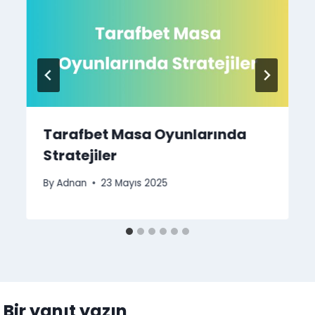
Tarafbet Masa Oyunlarında
Stratejiler
By
Adnan
23 Mayıs 2025
Bir yanıt yazın