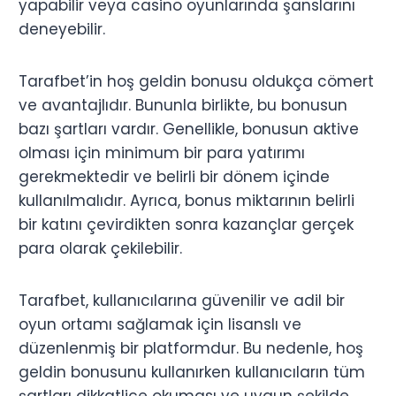
yapabilir veya casino oyunlarında şanslarını
deneyebilir.
Tarafbet’in hoş geldin bonusu oldukça cömert
ve avantajlıdır. Bununla birlikte, bu bonusun
bazı şartları vardır. Genellikle, bonusun aktive
olması için minimum bir para yatırımı
gerekmektedir ve belirli bir dönem içinde
kullanılmalıdır. Ayrıca, bonus miktarının belirli
bir katını çevirdikten sonra kazançlar gerçek
para olarak çekilebilir.
Tarafbet, kullanıcılarına güvenilir ve adil bir
oyun ortamı sağlamak için lisanslı ve
düzenlenmiş bir platformdur. Bu nedenle, hoş
geldin bonusunu kullanırken kullanıcıların tüm
şartları dikkatlice okuması ve uygun şekilde