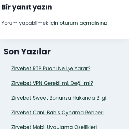
Bir yanıt yazın
Yorum yapabilmek için
oturum açmalısınız
.
Son Yazılar
Zirvebet RTP Puanı Ne İşe Yarar?
Zirvebet VPN Gerekli mi, Değil mi?
Zirvebet Sweet Bonanza Hakkında Bilgi
Zirvebet Canlı Bahis Oynama Rehberi
Zirvebet Mobil Uygulama Özellikleri