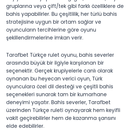
gruplarına veya çift/tek gibi farklı özelliklere de
bahis yapabilirler. Bu çeşitlilik, her türlü bahis
stratejisine uygun bir ortam sağlar ve
oyuncuların tercihlerine göre oyunu
şekillendirmelerine imkan verir.
Tarafbet Türkçe rulet oyunu, bahis severler
arasında büyük bir ilgiyle karşılanan bir
seçenektir. Gerçek krupiyelerle canlı olarak
oynanan bu heyecan verici oyun, Türk
oyunculara özel dil desteği ve çeşitli bahis
seçenekleri sunarak tam bir kumarhane
deneyimi yaşatır. Bahis severler, Tarafbet
üzerinden Türkçe ruleti oynayarak hem keyifli
vakit geçirebilirler hem de kazanma şansını
elde edebilirler.