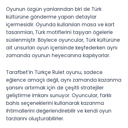
Oyunun özgün yanlarından biri de Türk
kültürüne gönderme yapan detaylar
içermesidir. Oyunda kullanılan masa ve kart
tasarımları, Türk motiflerini taşıyan ögelerle
süslenmiştir. Böylece oyuncular, Türk kültürüne
ait unsurları oyun içerisinde keşfederken aynı
zamanda oyunun heyecanına kapılıyorlar.
Tarafbet’in Türkçe Rulet oyunu, sadece
eğlence amaçlı değil, aynı zamanda kazanma
şansını artırmak için de çeşitli stratejiler
geliştirme imkanı sunuyor. Oyuncular, farklı
bahis seçeneklerini kullanarak kazanma
ihtimallerini değerlendirebilir ve kendi oyun
tarzlarını oluşturabilirler.