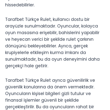
hissedebilirler.
Tarafbet Türkçe Rulet, kullanıcı dostu bir
arayüzle sunulmaktadır. Oyuncular, kolayca
oyun masasına erişebilir, bahislerini yapabilir
ve heyecan verici bir şekilde rulet çarkının
dönüşünü bekleyebilirler. Ayrıca, gerçek
krupiyelerle etkileşim kurma imkanı da
sunulmaktadır, bu da oyun deneyimini daha
gerçekçi hale getirir.
Tarafbet Türkçe Rulet ayrıca güvenilirlik ve
güvenlik konularına da önem vermektedir.
Oyuncuların kişisel bilgileri gizli tutulur ve
finansal işlemler güvenli bir şekilde
gerçekleştirilir. Bu da oyuncuların rahat bir