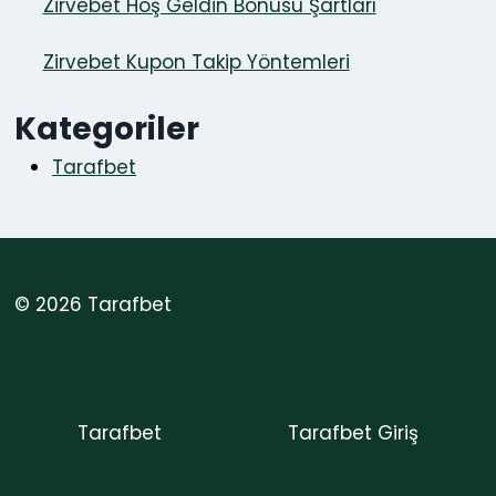
Zirvebet Hoş Geldin Bonusu Şartları
Zirvebet Kupon Takip Yöntemleri
Kategoriler
Tarafbet
© 2026 Tarafbet
Tarafbet
Tarafbet Giriş