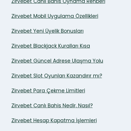
Zirvebet Canlı Bahis Oynama Rehberi
Zirvebet Mobil Uygulama Özellikleri
Zirvebet Yeni Üyelik Bonusları
Zirvebet Blackjack Kuralları Kısa
Zirvebet Güncel Adrese Ulaşma Yolu
Zirvebet Slot Oyunları Kazandırır mı?
Zirvebet Para Çekme Limitleri
Zirvebet Canlı Bahis Nedir, Nasıl?
Zirvebet Hesap Kapatma İşlemleri