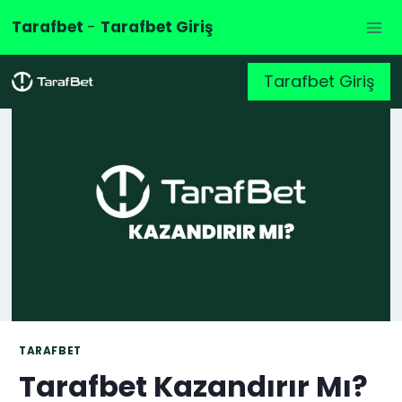
Skip
Tarafbet
-
Tarafbet Giriş
to
content
Tarafbet Giriş
TARAFBET
Tarafbet Kazandırır Mı?