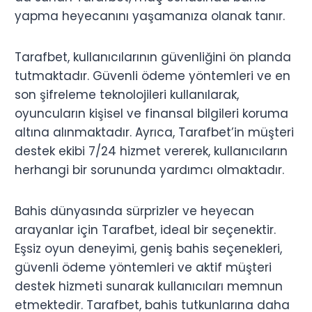
yapma heyecanını yaşamanıza olanak tanır.
Tarafbet, kullanıcılarının güvenliğini ön planda
tutmaktadır. Güvenli ödeme yöntemleri ve en
son şifreleme teknolojileri kullanılarak,
oyuncuların kişisel ve finansal bilgileri koruma
altına alınmaktadır. Ayrıca, Tarafbet’in müşteri
destek ekibi 7/24 hizmet vererek, kullanıcıların
herhangi bir sorununda yardımcı olmaktadır.
Bahis dünyasında sürprizler ve heyecan
arayanlar için Tarafbet, ideal bir seçenektir.
Eşsiz oyun deneyimi, geniş bahis seçenekleri,
güvenli ödeme yöntemleri ve aktif müşteri
destek hizmeti sunarak kullanıcıları memnun
etmektedir. Tarafbet, bahis tutkunlarına daha