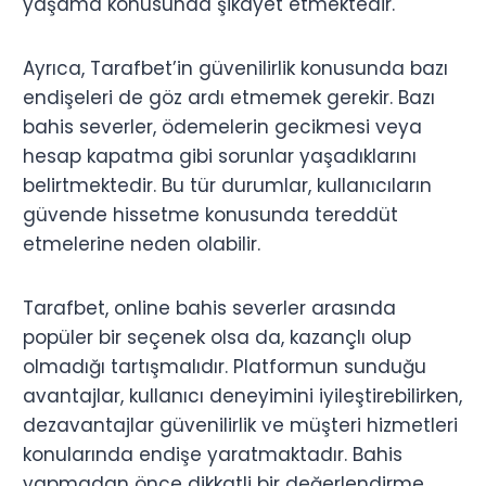
yaşama konusunda şikayet etmektedir.
Ayrıca, Tarafbet’in güvenilirlik konusunda bazı
endişeleri de göz ardı etmemek gerekir. Bazı
bahis severler, ödemelerin gecikmesi veya
hesap kapatma gibi sorunlar yaşadıklarını
belirtmektedir. Bu tür durumlar, kullanıcıların
güvende hissetme konusunda tereddüt
etmelerine neden olabilir.
Tarafbet, online bahis severler arasında
popüler bir seçenek olsa da, kazançlı olup
olmadığı tartışmalıdır. Platformun sunduğu
avantajlar, kullanıcı deneyimini iyileştirebilirken,
dezavantajlar güvenilirlik ve müşteri hizmetleri
konularında endişe yaratmaktadır. Bahis
yapmadan önce dikkatli bir değerlendirme