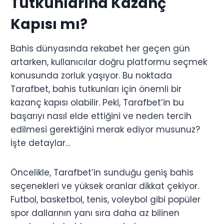
Tutkunlarına Kazanç
Kapısı mı?
Bahis dünyasında rekabet her geçen gün
artarken, kullanıcılar doğru platformu seçmek
konusunda zorluk yaşıyor. Bu noktada
Tarafbet, bahis tutkunları için önemli bir
kazanç kapısı olabilir. Peki, Tarafbet’in bu
başarıyı nasıl elde ettiğini ve neden tercih
edilmesi gerektiğini merak ediyor musunuz?
İşte detaylar…
Öncelikle, Tarafbet’in sunduğu geniş bahis
seçenekleri ve yüksek oranlar dikkat çekiyor.
Futbol, basketbol, tenis, voleybol gibi popüler
spor dallarının yanı sıra daha az bilinen