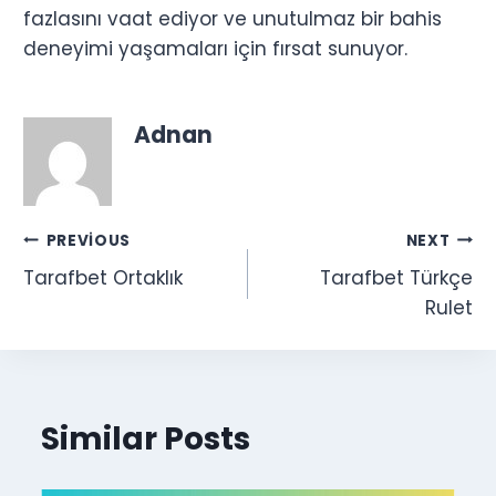
fazlasını vaat ediyor ve unutulmaz bir bahis
deneyimi yaşamaları için fırsat sunuyor.
Adnan
Yazı
PREVIOUS
NEXT
Tarafbet Ortaklık
Tarafbet Türkçe
gezinmesi
Rulet
Similar Posts