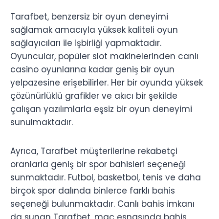
Tarafbet, benzersiz bir oyun deneyimi
sağlamak amacıyla yüksek kaliteli oyun
sağlayıcıları ile işbirliği yapmaktadır.
Oyuncular, popüler slot makinelerinden canlı
casino oyunlarına kadar geniş bir oyun
yelpazesine erişebilirler. Her bir oyunda yüksek
çözünürlüklü grafikler ve akıcı bir şekilde
çalışan yazılımlarla eşsiz bir oyun deneyimi
sunulmaktadır.
Ayrıca, Tarafbet müşterilerine rekabetçi
oranlarla geniş bir spor bahisleri seçeneği
sunmaktadır. Futbol, basketbol, tenis ve daha
birçok spor dalında binlerce farklı bahis
seçeneği bulunmaktadır. Canlı bahis imkanı
da sunan Tarafbet, maç esnasında bahis