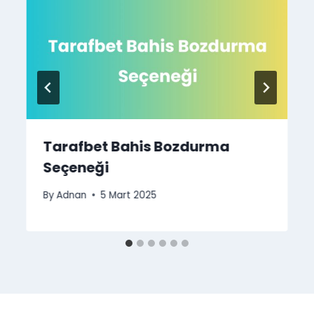
Tarafbet Bahis Bozdurma
Seçeneği
By
Adnan
5 Mart 2025