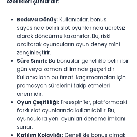
özellikleri şunlardır:
Bedava Dönüş:
Kullanıcılar, bonus
sayesinde belirli slot oyunlarında ücretsiz
olarak döndürme kazanırlar. Bu, riski
azaltarak oyuncuların oyun deneyimini
zenginleştirir.
Süre Sınırlı:
Bu bonuslar genellikle belirli bir
gün veya zaman diliminde geçerlidir.
Kullanıcıların bu fırsatı kaçırmamaları için
promosyon sürelerini takip etmeleri
önemlidir.
Oyun Çeşitliliği:
Freespin’ler, platformdaki
farklı slot oyunlarında kullanılabilir. Bu,
oyunculara yeni oyunları deneme imkanı
sunar.
Katılım Kolaylığı:
Genellikle bonus almak