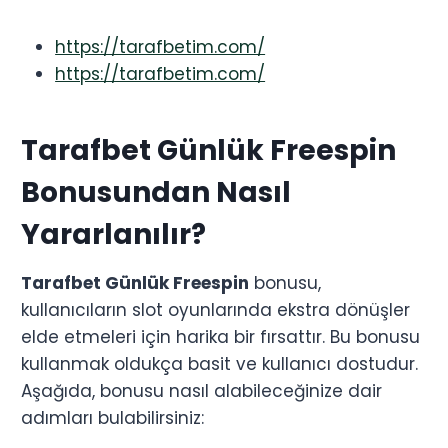
https://tarafbetim.com/
https://tarafbetim.com/
Tarafbet Günlük Freespin
Bonusundan Nasıl
Yararlanılır?
Tarafbet Günlük Freespin
bonusu,
kullanıcıların slot oyunlarında ekstra dönüşler
elde etmeleri için harika bir fırsattır. Bu bonusu
kullanmak oldukça basit ve kullanıcı dostudur.
Aşağıda, bonusu nasıl alabileceğinize dair
adımları bulabilirsiniz: