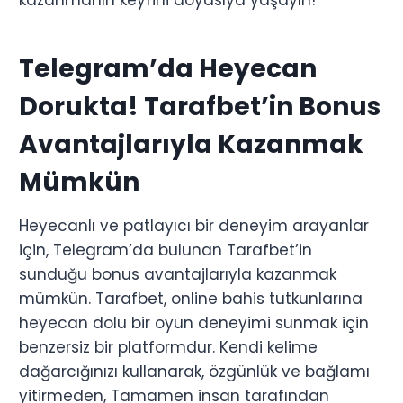
Telegram’da Heyecan
Dorukta! Tarafbet’in Bonus
Avantajlarıyla Kazanmak
Mümkün
Heyecanlı ve patlayıcı bir deneyim arayanlar
için, Telegram’da bulunan Tarafbet’in
sunduğu bonus avantajlarıyla kazanmak
mümkün. Tarafbet, online bahis tutkunlarına
heyecan dolu bir oyun deneyimi sunmak için
benzersiz bir platformdur. Kendi kelime
dağarcığınızı kullanarak, özgünlük ve bağlamı
yitirmeden, Tamamen insan tarafından