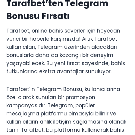
Tarafbet’ten Telegram
Bonusu Fırsatı
Tarafbet, online bahis severler için heyecan
verici bir haberle karşımızda! Artık Tarafbet
kullanıcıları, Telegram üzerinden alacakları
bonuslarla daha da kazançlı bir deneyim
yaşayabilecek. Bu yeni fırsat sayesinde, bahis
tutkunlarına ekstra avantajlar sunuluyor.
Tarafbet’in Telegram Bonusu, kullanıcılarına
özel olarak sunulan bir promosyon
kampanyasıdır. Telegram, popüler
mesajlaşma platformu olmasıyla bilinir ve
kullanıcıların anlık iletişim sağlamasına olanak
tanır. Tarafbet, bu platformu kullanarak bahis