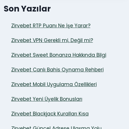
Son Yazılar
Zirvebet RTP Puanı Ne İşe Yarar?
Zirvebet VPN Gerekli mi, Değil mi?
Zirvebet Sweet Bonanza Hakkında Bilgi
Zirvebet Canlı Bahis Oynama Rehberi
Zirvebet Mobil Uygulama Özellikleri
Zirvebet Yeni Üyelik Bonusları
Zirvebet Blackjack Kuralları Kısa
Zirvebet Güncel Adrese Ulaşma Yolu