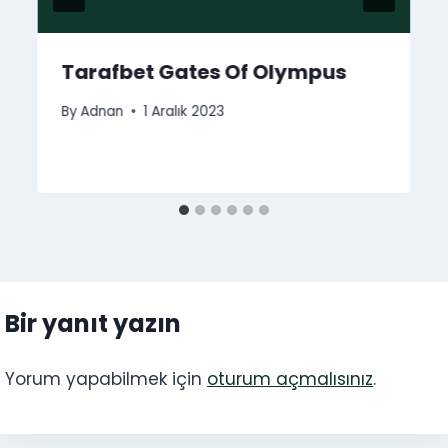
Tarafbet Gates Of Olympus
By
Adnan
1 Aralık 2023
Bir yanıt yazın
Yorum yapabilmek için
oturum açmalısınız
.