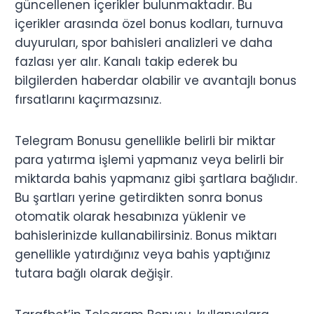
güncellenen içerikler bulunmaktadır. Bu
içerikler arasında özel bonus kodları, turnuva
duyuruları, spor bahisleri analizleri ve daha
fazlası yer alır. Kanalı takip ederek bu
bilgilerden haberdar olabilir ve avantajlı bonus
fırsatlarını kaçırmazsınız.
Telegram Bonusu genellikle belirli bir miktar
para yatırma işlemi yapmanız veya belirli bir
miktarda bahis yapmanız gibi şartlara bağlıdır.
Bu şartları yerine getirdikten sonra bonus
otomatik olarak hesabınıza yüklenir ve
bahislerinizde kullanabilirsiniz. Bonus miktarı
genellikle yatırdığınız veya bahis yaptığınız
tutara bağlı olarak değişir.