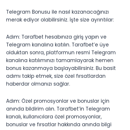
Telegram Bonusu ile nasıl kazanacağınızı
merak ediyor olabilirsiniz. İşte size ayrıntılar:
Adım: Tarafbet hesabınıza giriş yapın ve
Telegram kanalına katılın. Tarafbet’e üye
olduktan sonra, platformun resmi Telegram
kanalına katılımınızı tamamlayarak hemen
bonus kazanmaya başlayabilirsiniz. Bu basit
adımı takip etmek, size özel fırsatlardan
haberdar olmanızı sağlar.
Adım: Özel promosyonlar ve bonuslar için
anında bildirim alın. Tarafbet’in Telegram
kanalı, kullanıcılara özel promosyonlar,
bonuslar ve fırsatlar hakkında anında bilgi