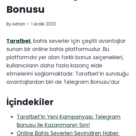
Bonusu
By
Adnan
1 Aralık 2023
Tarafbet
, bahis severler için çeşitli avantajlar
sunan bir online bahis platformudur. Bu
platformda yer alan farklı bonus seçenekleri,
kullanıcıların daha fazla kazanç elde
etmelerini sağlamaktadır. Tarafbet’in sunduğu
avantajlardan biri de Telegram Bonusu’dur.
İçindekiler
Tarafbet’in Yeni Kampanyası: Telegram
Bonusu İle Kazanmanın Sırrı!
Online Bahis Severleri Sevindiren Haber: