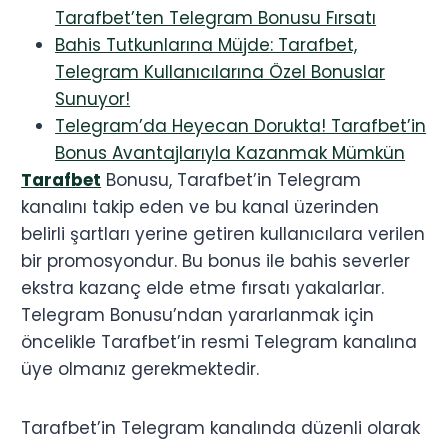
Tarafbet’ten Telegram Bonusu Fırsatı
Bahis Tutkunlarına Müjde: Tarafbet,
Telegram Kullanıcılarına Özel Bonuslar
Sunuyor!
Telegram’da Heyecan Dorukta! Tarafbet’in
Bonus Avantajlarıyla Kazanmak Mümkün
Tarafbet
Bonusu, Tarafbet’in Telegram
kanalını takip eden ve bu kanal üzerinden
belirli şartları yerine getiren kullanıcılara verilen
bir promosyondur. Bu bonus ile bahis severler
ekstra kazanç elde etme fırsatı yakalarlar.
Telegram Bonusu’ndan yararlanmak için
öncelikle Tarafbet’in resmi Telegram kanalına
üye olmanız gerekmektedir.
Tarafbet’in Telegram kanalında düzenli olarak