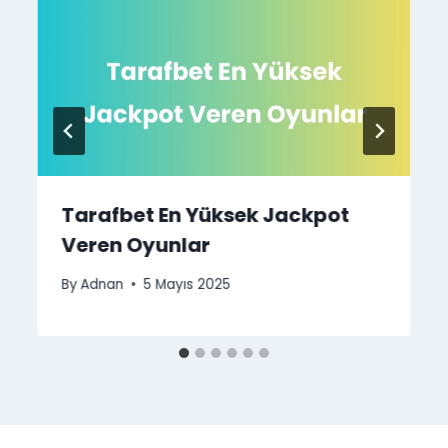
Tarafbet En Yüksek Jackpot
Veren Oyunlar
By
Adnan
5 Mayıs 2025