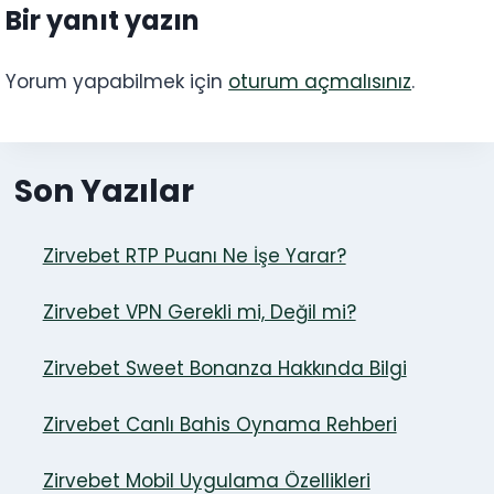
Bir yanıt yazın
Yorum yapabilmek için
oturum açmalısınız
.
Son Yazılar
Zirvebet RTP Puanı Ne İşe Yarar?
Zirvebet VPN Gerekli mi, Değil mi?
Zirvebet Sweet Bonanza Hakkında Bilgi
Zirvebet Canlı Bahis Oynama Rehberi
Zirvebet Mobil Uygulama Özellikleri