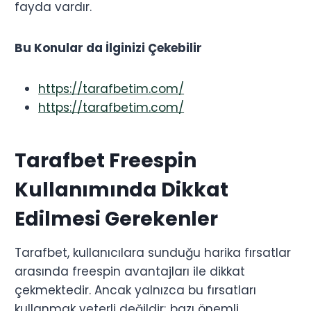
fayda vardır.
Bu Konular da İlginizi Çekebilir
https://tarafbetim.com/
https://tarafbetim.com/
Tarafbet Freespin
Kullanımında Dikkat
Edilmesi Gerekenler
Tarafbet, kullanıcılara sunduğu harika fırsatlar
arasında freespin avantajları ile dikkat
çekmektedir. Ancak yalnızca bu fırsatları
kullanmak yeterli değildir; bazı önemli