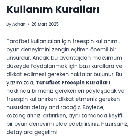
Kullanım Kuralları
By
Adnan
26 Mart 2025
Tarafbet kullanıcıları için freespin kullanımı,
oyun deneyimini zenginleştiren önemli bir
unsurdur. Ancak, bu avantajdan maksimum
düzeyde faydalanmak için bazı kurallara ve
dikkat edilmesi gereken noktalar bulunur. Bu
yazımızda,
Tarafbet Freespin Kuralları
hakkında bilmeniz gerekenleri paylaşacak ve
freespin kullanırken dikkat etmeniz gereken
hususları detaylandıracağız. Böylece,
kazançlarınızı artırırken, aynı zamanda keyifli
bir oyun deneyimi elde edebilirsiniz. Hazırsanız,
detaylara geçelim!