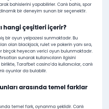
arak bahislerini yapabilirler. Canlı bahis, spor
 dinamik bir deneyim sunan bir seçenektir.
hangi çeşitleri içerir?
niş bir oyun yelpazesi sunmaktadır. Bu
rı olan blackjack, rulet ve pokerin yanı sıra,
ğer birçok heyecan verici oyun bulunmaktadır.
rsatları sunarak kullanıcıların ilgisini
rlikte, Tarafbet casino’da kullanıcılar, canlı
ı oyunlar da bulabilir.
yunları arasında temel farklar
sında temel fark, oynanma şeklidir. Canlı