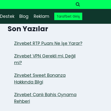
Destek
Blog
Reklam
Tarafbet Giriş
Son Yazılar
Zirvebet RTP Puanı Ne İşe Yarar?
Zirvebet VPN Gerekli mi, Değil
mi?
Zirvebet Sweet Bonanza
Hakkında Bilgi
Zirvebet Canlı Bahis Oynama
Rehberi