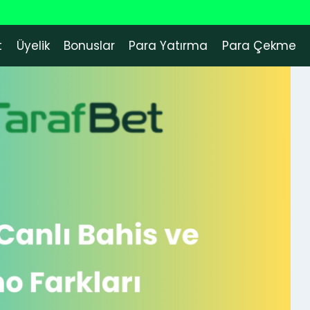
t
Üyelik
Bonuslar
Para Yatırma
Para Çekme