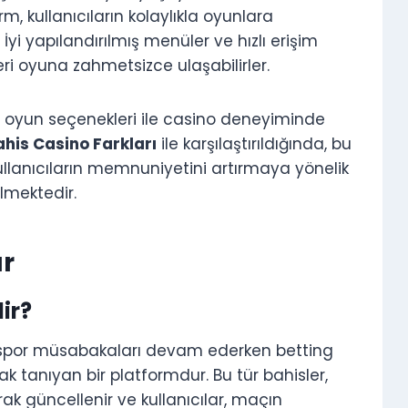
orm, kullanıcıların kolaylıkla oyunlara
 İyi yapılandırılmış menüler ve hızlı erişim
leri oyuna zahmetsizce ulaşabilirler.
n oyun seçenekleri ile casino deneyiminde
ahis Casino Farkları
ile karşılaştırıldığında, bu
llanıcıların memnuniyetini artırmaya yönelik
elmektedir.
ar
ir?
ın spor müsabakaları devam ederken betting
 tanıyan bir platformdur. Bu tür bahisler,
ak güncellenir ve kullanıcılar, maçın