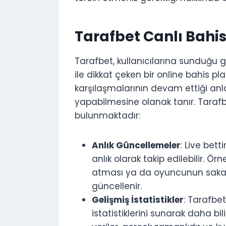
Tarafbet Canlı Bahis
Tarafbet, kullanıcılarına sunduğu 
ile dikkat çeken bir online bahis pl
karşılaşmalarının devam ettiği anla
yapabilmesine olanak tanır. Tarafb
bulunmaktadır:
Anlık Güncellemeler
: Live bet
anlık olarak takip edilebilir. Ör
atması ya da oyuncunun saka
güncellenir.
Gelişmiş İstatistikler
: Tarafbet
istatistiklerini sunarak daha bi