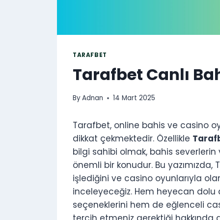
TARAFBET
Tarafbet Canlı Bah
By
Adnan
14 Mart 2025
Tarafbet, online bahis ve casino o
dikkat çekmektedir. Özellikle
Tarafb
bilgi sahibi olmak, bahis severlerin 
önemli bir konudur. Bu yazımızda, T
işlediğini ve casino oyunlarıyla olan 
inceleyeceğiz. Hem heyecan dolu a
seçeneklerini hem de eğlenceli ca
tercih etmeniz gerektiği hakkında d