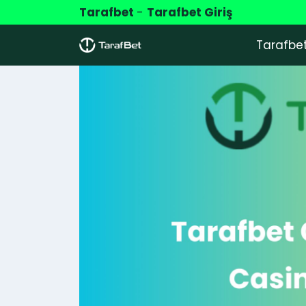
Skip
Tarafbet
-
Tarafbet Giriş
to
Tarafbe
content