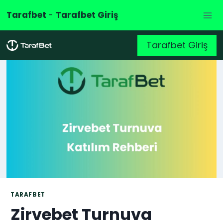
Skip
Tarafbet
-
Tarafbet Giriş
to
content
Tarafbet Giriş
TARAFBET
Zirvebet Turnuva