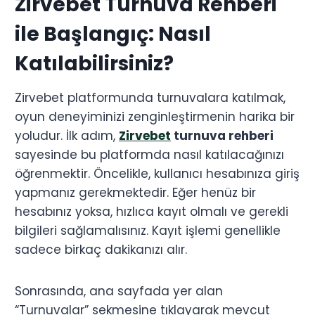
Zirvebet Turnuva Rehberi
ile Başlangıç: Nasıl
Katılabilirsiniz?
Zirvebet platformunda turnuvalara katılmak,
oyun deneyiminizi zenginleştirmenin harika bir
yoludur. İlk adım,
Zirvebet
turnuva rehberi
sayesinde bu platformda nasıl katılacağınızı
öğrenmektir. Öncelikle, kullanıcı hesabınıza giriş
yapmanız gerekmektedir. Eğer henüz bir
hesabınız yoksa, hızlıca kayıt olmalı ve gerekli
bilgileri sağlamalısınız. Kayıt işlemi genellikle
sadece birkaç dakikanızı alır.
Sonrasında, ana sayfada yer alan
“Turnuvalar” sekmesine tıklayarak mevcut