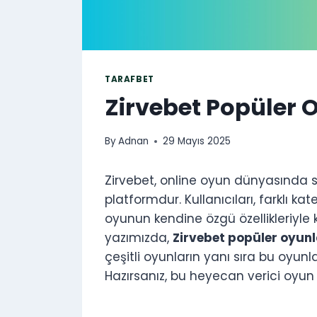
TARAFBET
Zirvebet Popüler O
By
Adnan
29 Mayıs 2025
Zirvebet, online oyun dünyasında 
platformdur. Kullanıcıları, farklı ka
oyunun kendine özgü özellikleriyle 
yazımızda,
Zirvebet popüler oyunl
çeşitli oyunların yanı sıra bu oyunl
Hazırsanız, bu heyecan verici oyun