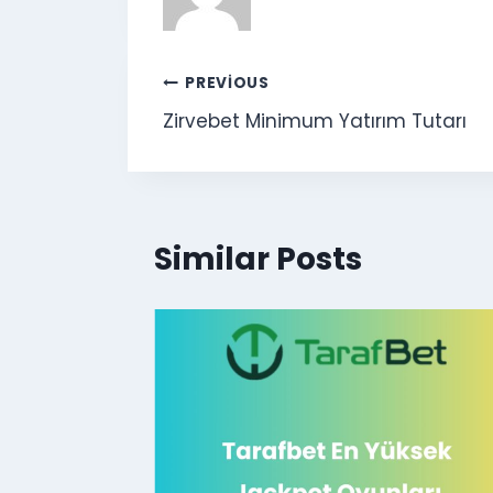
Yazı
PREVIOUS
Zirvebet Minimum Yatırım Tutarı
gezinmesi
Similar Posts