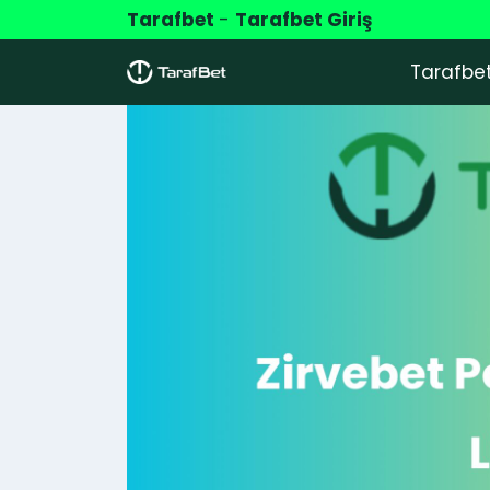
Skip
Tarafbet
-
Tarafbet Giriş
to
Tarafbe
content