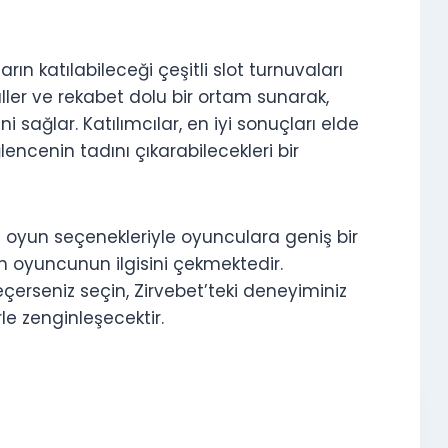
arın katılabileceği çeşitli slot turnuvaları
ller ve rekabet dolu bir ortam sunarak,
i sağlar. Katılımcılar, en iyi sonuçları elde
ğlencenin tadını çıkarabilecekleri bir
i oyun seçenekleriyle oyunculara geniş bir
 oyuncunun ilgisini çekmektedir.
çerseniz seçin, Zirvebet’teki deneyiminiz
le zenginleşecektir.