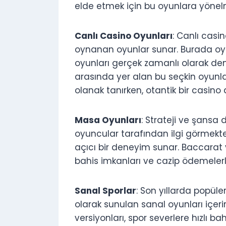
elde etmek için bu oyunlara yönel
Canlı Casino Oyunları
: Canlı casi
oynanan oyunlar sunar. Burada oyun
oyunları gerçek zamanlı olarak den
arasında yer alan bu seçkin oyunlar
olanak tanırken, otantik bir casino 
Masa Oyunları
: Strateji ve şansa 
oyuncular tarafından ilgi görmektedi
açıcı bir deneyim sunar. Baccarat 
bahis imkanları ve cazip ödemeler
Sanal Sporlar
: Son yıllarda popüle
olarak sunulan sanal oyunları içerir
versiyonları, spor severlere hızlı b