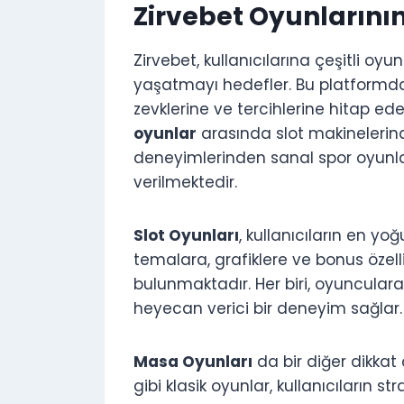
Zirvebet Oyunlarının
Zirvebet, kullanıcılarına çeşitli oy
yaşatmayı hedefler. Bu platformda 
zevklerine ve tercihlerine hitap ed
oyunlar
arasında slot makinelerin
deneyimlerinden sanal spor oyunla
verilmektedir.
Slot Oyunları
, kullanıcıların en yoğ
temalara, grafiklere ve bonus özell
bulunmaktadır. Her biri, oyuncular
heyecan verici bir deneyim sağlar.
Masa Oyunları
da bir diğer dikkat 
gibi klasik oyunlar, kullanıcıların st