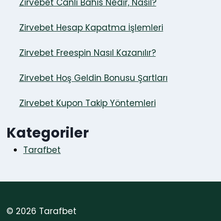
Zirvebet Canlı Bahis Nedir, Nasıl?
Zirvebet Hesap Kapatma İşlemleri
Zirvebet Freespin Nasıl Kazanılır?
Zirvebet Hoş Geldin Bonusu Şartları
Zirvebet Kupon Takip Yöntemleri
Kategoriler
Tarafbet
© 2026 Tarafbet