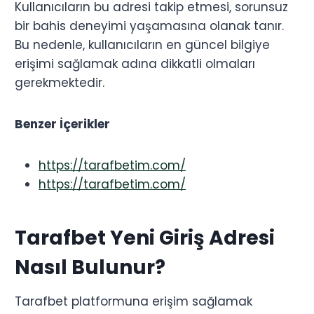
Kullanıcıların bu adresi takip etmesi, sorunsuz
bir bahis deneyimi yaşamasına olanak tanır.
Bu nedenle, kullanıcıların en güncel bilgiye
erişimi sağlamak adına dikkatli olmaları
gerekmektedir.
Benzer İçerikler
https://tarafbetim.com/
https://tarafbetim.com/
Tarafbet Yeni Giriş Adresi
Nasıl Bulunur?
Tarafbet platformuna erişim sağlamak