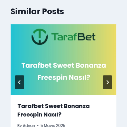
Similar Posts
Tarafbet Sweet Bonanza
Freespin Nasıl?
By
Adnan
5 Mayıs 2025