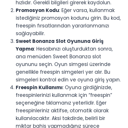
hızlıdır. Gerekli bilgileri girerek kaydolun.
Promosyon Kodu
: Eğer varsa, kullanmak
istediğiniz promosyon kodunu girin. Bu kod,
freespin fırsatlarından yararlanmanızı
sağlayabilir.
Sweet Bonanza Slot Oyununa Giriş
Yapma
: Hesabınızı oluşturduktan sonra,
ana menüden Sweet Bonanza slot
oyununu seçin. Oyun simgesi üzerinde
genellikle freespin simgeleri yer alır. Bu
simgeleri kontrol edin ve oyuna giriş yapın.
Freespin Kullanımı
: Oyuna girdiğinizde,
freespinlerinizi kullanmak için “freespin”
seçeneğine tıklamanız yeterlidir. Eğer
freespinleriniz aktifse, otomatik olarak
kullanılacaktır. Aksi takdirde, belirli bir
miktar bahis yapmadığınız sürece