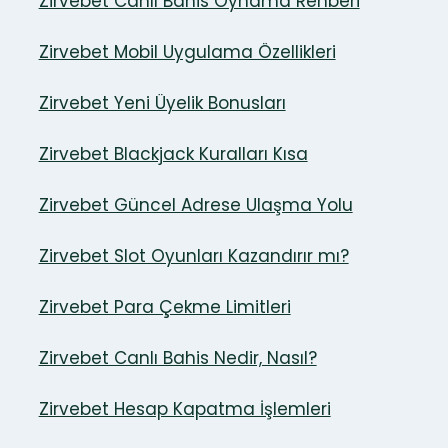
Zirvebet Canlı Bahis Oynama Rehberi
Zirvebet Mobil Uygulama Özellikleri
Zirvebet Yeni Üyelik Bonusları
Zirvebet Blackjack Kuralları Kısa
Zirvebet Güncel Adrese Ulaşma Yolu
Zirvebet Slot Oyunları Kazandırır mı?
Zirvebet Para Çekme Limitleri
Zirvebet Canlı Bahis Nedir, Nasıl?
Zirvebet Hesap Kapatma İşlemleri