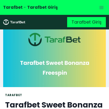
Skip
Tarafbet
-
Tarafbet Giriş
to
content
Tarafbet Giriş
TARAFBET
Tarafbet Sweet Bonanza