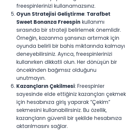
freespinlerinizi kullanamazsınız.
Oyun Stratejisi Geliştirme
:
Tarafbet
Sweet Bonanza Freespin
kullanımı
sırasında bir strateji belirlemek önemlidir.
Örneğin, kazanma şansınızı artırmak için
oyunda belirli bir bahis miktarında kalmayı
deneyebilirsiniz. Ayrıca, freespinlerinizi
kullanırken dikkatli olun. Her dönüşün bir
öncekinden bağımsız olduğunu
unutmayın.
Kazançların Çekilmesi
: Freespinler
sayesinde elde ettiğiniz kazançları çekmek
için hesabınıza giriş yaparak “Çekim”
sekmesini kullanabilirsiniz. Bu özellik,
kazançların güvenli bir şekilde hesabınıza
aktarılmasını sağlar.