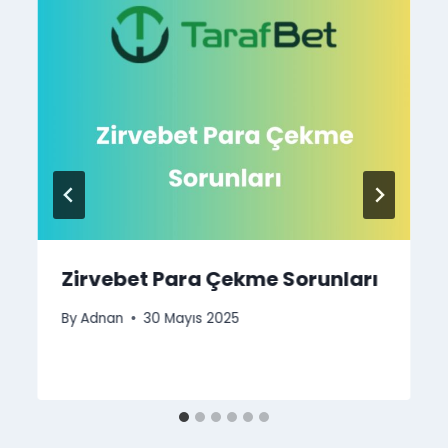
Zirvebet Para Çekme Sorunları
By
Adnan
30 Mayıs 2025