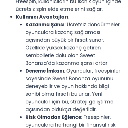
Freespin, kullanıcıların bu ikonik oyun içinde
ücretsiz spin elde etmelerini sağlar.
Kullanıcı Avantajları
:
Kazanma Şansı
: Ücretsiz döndürmeler,
oyunculara kazanç sağlaması
açısından büyük bir fırsat sunar.
Özellikle yüksek kazanç getiren
sembollerle dolu olan Sweet
Bonanza’da kazanma şansı artar.
Deneme İmkanı
: Oyuncular, freespinler
sayesinde Sweet Bonanza oyununu
deneyebilir ve oyun hakkında bilgi
sahibi olma fırsatı bulurlar. Yeni
oyuncular için bu, strateji geliştirme
açısından oldukça değerlidir.
Risk Olmadan Eğlence
: Freespinler,
oyunculara herhangi bir finansal risk