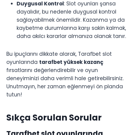
Duygusal Kontrol
: Slot oyunları şansa
dayalıdır, bu nedenle duygusal kontrol
sağlayabilmek önemlidir. Kazanma ya da
kaybetme durumlarına karşı sakin kalmak,
daha akılcı kararlar almanıza olanak tanır.
Bu ipuçlarını dikkate alarak, Tarafbet slot
oyunlarında
tarafbet yüksek kazanç
fırsatlarını değerlendirebilir ve oyun
deneyiminizi daha verimli hale getirebilirsiniz.
Unutmayın, her zaman eğlenmeyi ön planda
tutun!
Sıkça Sorulan Sorular
Tarafbet slot oyunlarında