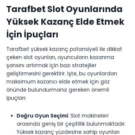
Tarafbet Slot Oyunlarında
Yüksek Kazanç Elde Etmek
İçin İpuçları
Tarafbet yüksek kazanç potansiyeli ile dikkat
çeken slot oyunları, oyuncuların kazanma
şansını artırmak için bazı stratejiler
geliştirmesini gerektirir. İşte, bu oyunlardan
maksimum kazancı elde etmek için göz
önünde bulundurmanız gereken önemli
ipuçları:
Doğru Oyun Seçimi
: Slot makineleri
arasında geniş bir çeşitlilik bulunmaktadır.
Yüksek kazanç yüzdesine sahip oyunları