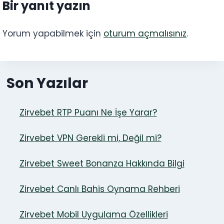
Bir yanıt yazın
Yorum yapabilmek için
oturum açmalısınız
.
Son Yazılar
Zirvebet RTP Puanı Ne İşe Yarar?
Zirvebet VPN Gerekli mi, Değil mi?
Zirvebet Sweet Bonanza Hakkında Bilgi
Zirvebet Canlı Bahis Oynama Rehberi
Zirvebet Mobil Uygulama Özellikleri