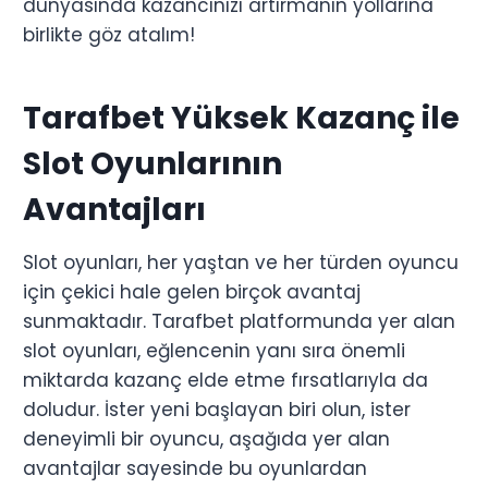
dünyasında kazancınızı artırmanın yollarına
birlikte göz atalım!
Tarafbet Yüksek Kazanç ile
Slot Oyunlarının
Avantajları
Slot oyunları, her yaştan ve her türden oyuncu
için çekici hale gelen birçok avantaj
sunmaktadır. Tarafbet platformunda yer alan
slot oyunları, eğlencenin yanı sıra önemli
miktarda kazanç elde etme fırsatlarıyla da
doludur. İster yeni başlayan biri olun, ister
deneyimli bir oyuncu, aşağıda yer alan
avantajlar sayesinde bu oyunlardan