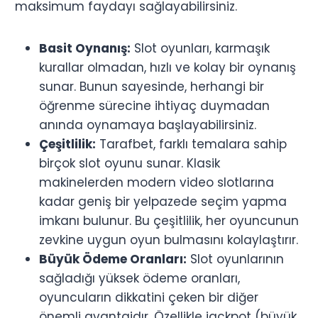
maksimum faydayı sağlayabilirsiniz.
Basit Oynanış:
Slot oyunları, karmaşık
kurallar olmadan, hızlı ve kolay bir oynanış
sunar. Bunun sayesinde, herhangi bir
öğrenme sürecine ihtiyaç duymadan
anında oynamaya başlayabilirsiniz.
Çeşitlilik:
Tarafbet, farklı temalara sahip
birçok slot oyunu sunar. Klasik
makinelerden modern video slotlarına
kadar geniş bir yelpazede seçim yapma
imkanı bulunur. Bu çeşitlilik, her oyuncunun
zevkine uygun oyun bulmasını kolaylaştırır.
Büyük Ödeme Oranları:
Slot oyunlarının
sağladığı yüksek ödeme oranları,
oyuncuların dikkatini çeken bir diğer
önemli avantajdır. Özellikle jackpot (büyük