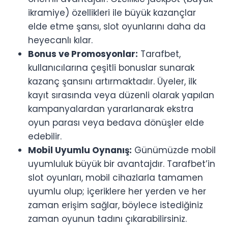
ikramiye) özellikleri ile büyük kazançlar
elde etme şansı, slot oyunlarını daha da
heyecanlı kılar.
Bonus ve Promosyonlar:
Tarafbet,
kullanıcılarına çeşitli bonuslar sunarak
kazanç şansını artırmaktadır. Üyeler, ilk
kayıt sırasında veya düzenli olarak yapılan
kampanyalardan yararlanarak ekstra
oyun parası veya bedava dönüşler elde
edebilir.
Mobil Uyumlu Oynanış:
Günümüzde mobil
uyumluluk büyük bir avantajdır. Tarafbet’in
slot oyunları, mobil cihazlarla tamamen
uyumlu olup; içeriklere her yerden ve her
zaman erişim sağlar, böylece istediğiniz
zaman oyunun tadını çıkarabilirsiniz.