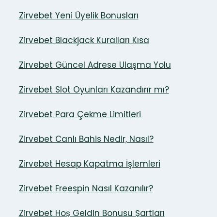
Zirvebet Yeni Üyelik Bonusları
Zirvebet Blackjack Kuralları Kısa
Zirvebet Güncel Adrese Ulaşma Yolu
Zirvebet Slot Oyunları Kazandırır mı?
Zirvebet Para Çekme Limitleri
Zirvebet Canlı Bahis Nedir, Nasıl?
Zirvebet Hesap Kapatma İşlemleri
Zirvebet Freespin Nasıl Kazanılır?
Zirvebet Hoş Geldin Bonusu Şartları