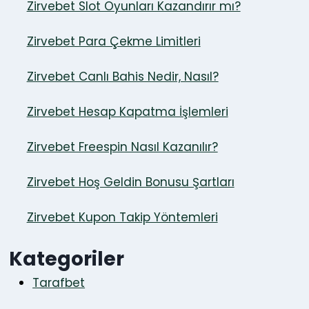
Zirvebet Slot Oyunları Kazandırır mı?
Zirvebet Para Çekme Limitleri
Zirvebet Canlı Bahis Nedir, Nasıl?
Zirvebet Hesap Kapatma İşlemleri
Zirvebet Freespin Nasıl Kazanılır?
Zirvebet Hoş Geldin Bonusu Şartları
Zirvebet Kupon Takip Yöntemleri
Kategoriler
Tarafbet