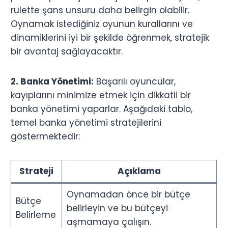
rulette şans unsuru daha belirgin olabilir.
Oynamak istediğiniz oyunun kurallarını ve
dinamiklerini iyi bir şekilde öğrenmek, stratejik
bir avantaj sağlayacaktır.
2. Banka Yönetimi:
Başarılı oyuncular,
kayıplarını minimize etmek için dikkatli bir
banka yönetimi yaparlar. Aşağıdaki tablo,
temel banka yönetimi stratejilerini
göstermektedir:
Strateji
Açıklama
Oynamadan önce bir bütçe
Bütçe
belirleyin ve bu bütçeyi
Belirleme
aşmamaya çalışın.