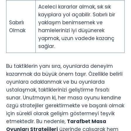
Aceleci kararlar almak, sık sık
kayıplara yol açabilir. Sabırlı bir
Sabırlı
yaklaşım benimsemek ve
Olmak
hamlelerinizi iyi düşünerek
yapmak, uzun vadede kazanç
sağlar.
Bu taktiklerin yanı sıra, oyunlarda deneyim
kazanmak da büyük önem taşır. Özellikle belirli
oyunlara odaklanmak ve bu oyunlarda
ustalaşmak, taktiklerinizi geliştirme fırsatı
sunar. Unutmayın ki, her masa oyunu kendine
özgü stratejiler gerektirmekte ve başarılı olmak
için sürekli olarak gelişim göstermeyi teşvik
etmektedir. Bu nedenle,
Tarafbet Masa
Oyunları Stratejileri
üzerinde çalışarak hem