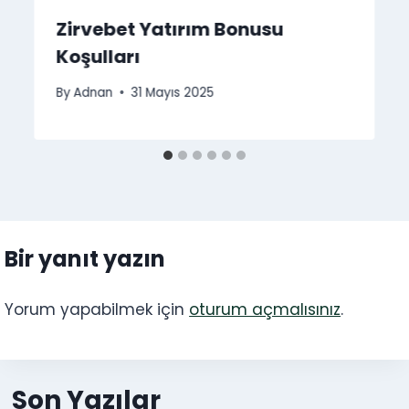
Zirvebet Yatırım Bonusu
Koşulları
By
Adnan
31 Mayıs 2025
Bir yanıt yazın
Yorum yapabilmek için
oturum açmalısınız
.
Son Yazılar