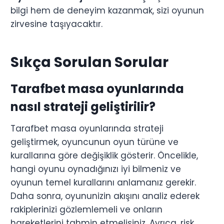
bilgi hem de deneyim kazanmak, sizi oyunun
zirvesine taşıyacaktır.
Sıkça Sorulan Sorular
Tarafbet masa oyunlarında
nasıl strateji geliştirilir?
Tarafbet masa oyunlarında strateji
geliştirmek, oyuncunun oyun türüne ve
kurallarına göre değişiklik gösterir. Öncelikle,
hangi oyunu oynadığınızı iyi bilmeniz ve
oyunun temel kurallarını anlamanız gerekir.
Daha sonra, oyununizin akışını analiz ederek
rakiplerinizi gözlemlemeli ve onların
hareketlerini tahmin etmelisiniz. Ayrıca, risk