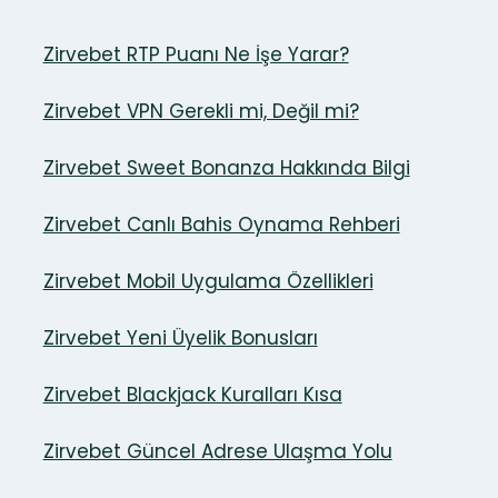
Zirvebet RTP Puanı Ne İşe Yarar?
Zirvebet VPN Gerekli mi, Değil mi?
Zirvebet Sweet Bonanza Hakkında Bilgi
Zirvebet Canlı Bahis Oynama Rehberi
Zirvebet Mobil Uygulama Özellikleri
Zirvebet Yeni Üyelik Bonusları
Zirvebet Blackjack Kuralları Kısa
Zirvebet Güncel Adrese Ulaşma Yolu