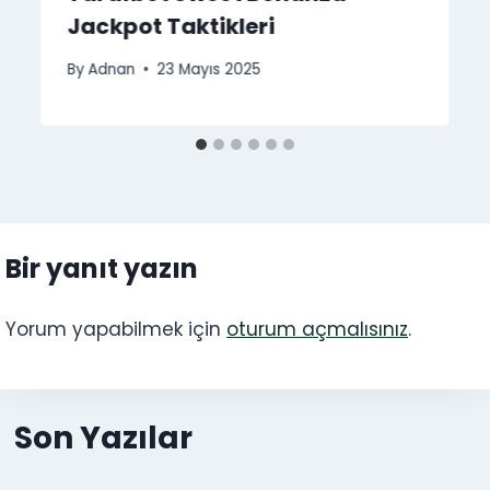
Jackpot Taktikleri
By
Adnan
23 Mayıs 2025
Bir yanıt yazın
Yorum yapabilmek için
oturum açmalısınız
.
Son Yazılar