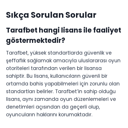
Sıkça Sorulan Sorular
Tarafbet hangi lisans ile faaliyet
göstermektedir?
Tarafbet, yüksek standartlarda güvenlik ve
şeffaflık sağlamak amacıyla uluslararası oyun
otoriteleri tarafından verilen bir lisansa
sahiptir. Bu lisans, kullanıcıların güvenli bir
ortamda bahis yapabilmeleri için zorunlu olan
standartları belirler. Tarafbet’in sahip olduğu
lisans, aynı zamanda oyun düzenlemeleri ve
denetimleri açısından da geçerli olup,
oyuncuların haklarını korumaktadır.