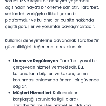
sorunsuz ve keyifli bir deneyim yaşaması
açısından hayati bir öneme sahiptir. Tarafbet,
sektördeki varlığıyla dikkat çeken bir
platformdur ve kullanıcılar, bu site hakkında
çeşitli görüşler ve yorumlar paylaşmaktadır.
Kullanıcı deneyimlerine dayanarak Tarafbet’in
güvenilirliğini değerlendirecek olursak:
Lisans ve Regülasyon
: Tarafbet, yasal bir
çerçevede hizmet vermektedir. Bu,
kullanıcıların bilgileri ve kazançlarının
korunması anlamında önemli bir güvence
sağlar.
Müşteri Hizmetleri
: Kullanıcıların
karşılaştığı sorunlarla ilgili olarak
Tarafbet’in müşteri hizmetleri oldukça