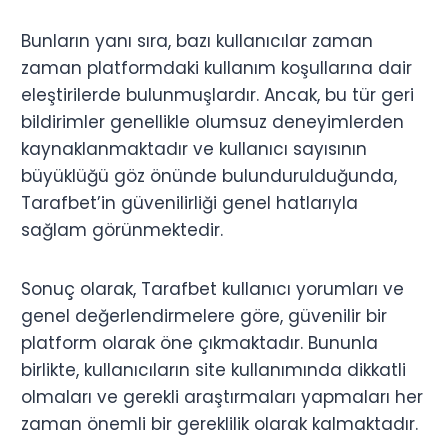
Bunların yanı sıra, bazı kullanıcılar zaman
zaman platformdaki kullanım koşullarına dair
eleştirilerde bulunmuşlardır. Ancak, bu tür geri
bildirimler genellikle olumsuz deneyimlerden
kaynaklanmaktadır ve kullanıcı sayısının
büyüklüğü göz önünde bulundurulduğunda,
Tarafbet’in güvenilirliği genel hatlarıyla
sağlam görünmektedir.
Sonuç olarak, Tarafbet kullanıcı yorumları ve
genel değerlendirmelere göre, güvenilir bir
platform olarak öne çıkmaktadır. Bununla
birlikte, kullanıcıların site kullanımında dikkatli
olmaları ve gerekli araştırmaları yapmaları her
zaman önemli bir gereklilik olarak kalmaktadır.