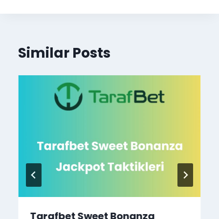
Similar Posts
Tarafbet Sweet Bonanza