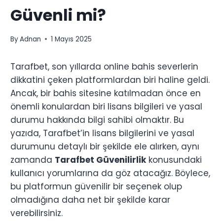
Güvenli mi?
By
Adnan
1 Mayıs 2025
Tarafbet, son yıllarda online bahis severlerin
dikkatini çeken platformlardan biri haline geldi.
Ancak, bir bahis sitesine katılmadan önce en
önemli konulardan biri lisans bilgileri ve yasal
durumu hakkında bilgi sahibi olmaktır. Bu
yazıda, Tarafbet’in lisans bilgilerini ve yasal
durumunu detaylı bir şekilde ele alırken, aynı
zamanda
Tarafbet Güvenilirlik
konusundaki
kullanıcı yorumlarına da göz atacağız. Böylece,
bu platformun güvenilir bir seçenek olup
olmadığına daha net bir şekilde karar
verebilirsiniz.