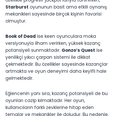
Starburst
oyununun basit ama etkili oynanış
mekanikleri sayesinde birçok kişinin favorisi
olmuştur.
Book of Dead
ise keen oyunculara moka
versiyonuyla ilham verirken, yüksek kazanç
potansiyeli sunmaktadır.
Gonzo’s Quest
ise
yenilikçi yıkıcı çarpan sistemi ile dikkat
çekmektedir. Bu özellikler sayesinde kazançlar
artmakta ve oyun deneyimi daha keyifli hale
gelmektedir.
Eğlencenin yanı sıra, kazanç potansiyeli de bu
oyunları cazip kılmaktadır. Her oyun,
kullanıcıların farklı zevklerine hitap eden
temalar ve mekanikler ile doludur. Bu nedenle,