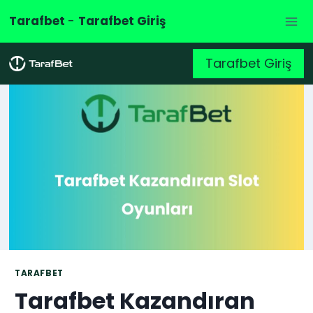
Skip
Tarafbet
-
Tarafbet Giriş
to
content
Tarafbet Giriş
TARAFBET
Tarafbet Kazandıran