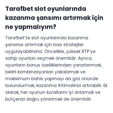
Tarafbet slot oyunlarında
kazanma şansımı artırmak için
ne yapmalıyım?
Tarafbet’te slot oyunlarında kazanma
şansınızı artırmak için bazı stratejiler
uygulayabilirsiniz. Öncelikle, yüksek RTP’ye
sahip oyunları seçmek önemlidir. Ayrıca,
oyunların bonus özelliklerinden yararlanmak,
belirli kombinasyonları yakalamak ve
maksimum bahis yapmayı da göz önünde
bulundurmak, kazanma ihtimalinizi artırabilir. Ek
olarak, her oyunun kurallarını iyi anlamak ve
bütçenizi doğru yönetmek de önemlidir.