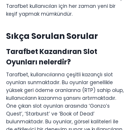
Tarafbet kullanıcıları için her zaman yeni bir
keşif yapmak mümkündür.
Sıkça Sorulan Sorular
Tarafbet Kazandıran Slot
Oyunları nelerdir?
Tarafbet, kullanıcılarına çeşitli kazançlı slot
oyunları sunmaktadır. Bu oyunlar genellikle
yüksek geri ödeme oranlarına (RTP) sahip olup,
kullanıcıların kazanma şansını artırmaktadır.
Öne çıkan slot oyunları arasında ‘Gonzo’s
Quest’, ‘Starburst’ ve ‘Book of Dead’
bulunmaktadır. Bu oyunlar, görsel kaliteleri ile
de etkileyici bir deneyim sunar ve kullanıcıların