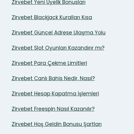
Zirvebet Yeni Üyelik Bonusları
Zirvebet Blackjack Kuralları Kısa
Zirvebet Güncel Adrese Ulaşma Yolu
Zirvebet Slot Oyunları Kazandırır mı?
Zirvebet Para Çekme Limitleri
Zirvebet Canlı Bahis Nedir, Nasıl?
Zirvebet Hesap Kapatma İşlemleri
Zirvebet Freespin Nasıl Kazanılır?
Zirvebet Hoş Geldin Bonusu Şartları