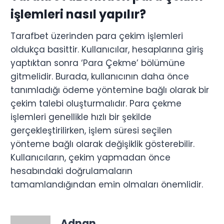
işlemleri nasıl yapılır?
Tarafbet üzerinden para çekim işlemleri
oldukça basittir. Kullanıcılar, hesaplarına giriş
yaptıktan sonra ‘Para Çekme’ bölümüne
gitmelidir. Burada, kullanıcının daha önce
tanımladığı ödeme yöntemine bağlı olarak bir
çekim talebi oluşturmalıdır. Para çekme
işlemleri genellikle hızlı bir şekilde
gerçekleştirilirken, işlem süresi seçilen
yönteme bağlı olarak değişiklik gösterebilir.
Kullanıcıların, çekim yapmadan önce
hesabındaki doğrulamaların
tamamlandığından emin olmaları önemlidir.
Adnan