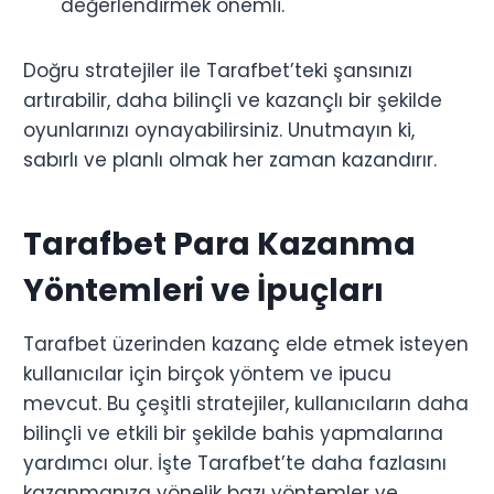
değerlendirmek önemli.
Doğru stratejiler ile Tarafbet’teki şansınızı
artırabilir, daha bilinçli ve kazançlı bir şekilde
oyunlarınızı oynayabilirsiniz. Unutmayın ki,
sabırlı ve planlı olmak her zaman kazandırır.
Tarafbet Para Kazanma
Yöntemleri ve İpuçları
Tarafbet üzerinden kazanç elde etmek isteyen
kullanıcılar için birçok yöntem ve ipucu
mevcut. Bu çeşitli stratejiler, kullanıcıların daha
bilinçli ve etkili bir şekilde bahis yapmalarına
yardımcı olur. İşte Tarafbet’te daha fazlasını
kazanmanıza yönelik bazı yöntemler ve