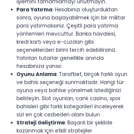
işlemini tamamlamayı unutmayın.
Para Yatırma
: Hesabınızı oluşturduktan
sonra, oyuna başlayabilmek için bir miktar
para yatırmalısınız. Çeşitli para yatırma
yöntemleri mevcuttur. Banka havalesi,
kredi kartı veya e-cüzdan gibi
seçeneklerden birini tercih edebilirsiniz.
Yatırılan tutarlar genellikle anında
hesabınıza yansır.
Oyunu Anlama
: Tarafbet, birçok farklı oyun
ve bahis seçeneği sunmaktadır. Hangi tür
oyuna veya bahise yönelmek istediğinizi
belirleyin. Slot oyunları, canlı casino, spor
bahisleri gibi farklı kategorileri inceleyerek
sizi en çok cezbeden alanı bulun.
Strateji Geliştirme
: Başarılı bir şekilde
kazanmak için etkili stratejiler