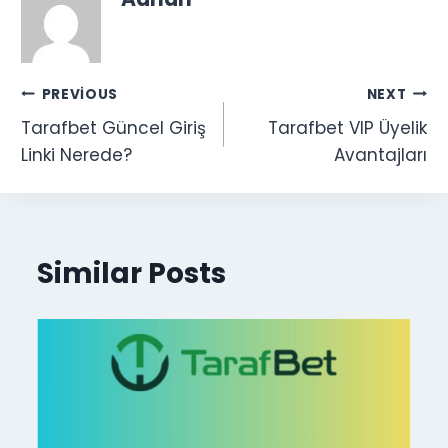
Yazı
PREVIOUS
NEXT
Tarafbet Güncel Giriş
Tarafbet VIP Üyelik
gezinmesi
Linki Nerede?
Avantajları
Similar Posts