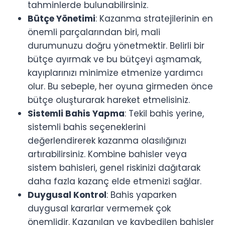
tahminlerde bulunabilirsiniz.
Bütçe Yönetimi
: Kazanma stratejilerinin en
önemli parçalarından biri, mali
durumunuzu doğru yönetmektir. Belirli bir
bütçe ayırmak ve bu bütçeyi aşmamak,
kayıplarınızı minimize etmenize yardımcı
olur. Bu sebeple, her oyuna girmeden önce
bütçe oluşturarak hareket etmelisiniz.
Sistemli Bahis Yapma
: Tekil bahis yerine,
sistemli bahis seçeneklerini
değerlendirerek kazanma olasılığınızı
artırabilirsiniz. Kombine bahisler veya
sistem bahisleri, genel riskinizi dağıtarak
daha fazla kazanç elde etmenizi sağlar.
Duygusal Kontrol
: Bahis yaparken
duygusal kararlar vermemek çok
önemlidir. Kazanılan ve kaybedilen bahisler