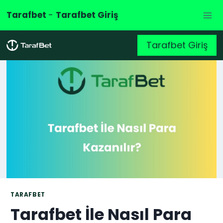
Skip
Tarafbet
-
Tarafbet Giriş
to
content
Tarafbet Giriş
TARAFBET
Tarafbet İle Nasıl Para