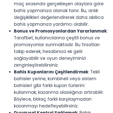
maç sırasında gerçekleşen olaylara göre
bahis yapmanıza olanak tanır. Bu, anlık
değişiklikleri değerlendirerek daha akıllıca
bahis yapmanıza yardımcı olabilir.
Bonus ve Promosyonlardan Yararlanmak
:
Tarafbet, kullanıcılarına çeşitli bonus ve
promosyonlar sunmaktadır. Bu fırsatları
takip ederek, hesabınıza ek gelir
sağlayabilir ve oyun deneyiminizi
zenginleştirebilirsiniz.
Bahis Kuponlarını Çeşitlendirmek
: Tekli
bahisler yerine, kombineli veya sistem
bahisleri gibi farklı kupon türlerini
kullanmak, kazanma olasılığınızı artırabilir.
Böylece, birkaç farklı karşılaşmadan
kazanmayı hedefleyebilirsiniz.
Duygusal Kontrol Sağlamak
: Bahis