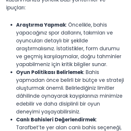
ipuçları:
Araştırma Yapmak
: Öncelikle, bahis
yapacağınız spor dallarını, takımları ve
oyuncuları detaylı bir şekilde
araştırmalısınız. İstatistikler, form durumu
ve geçmiş karşılaşmalar, doğru tahminler
yapabilmeniz için kritik bilgiler sunar.
Oyun Politikası Belirlemek
: Bahis
yapmadan önce belirli bir bütçe ve strateji
oluşturmak önemli. Belirlediğiniz limitler
dâhilinde oynayarak kayıplarınızı minimize
edebilir ve daha disiplinli bir oyun
deneyimi yaşayabilirsiniz.
Canlı Bahisleri Değerlendirmek
:
Tarafbet’te yer alan canlı bahis seçeneği,