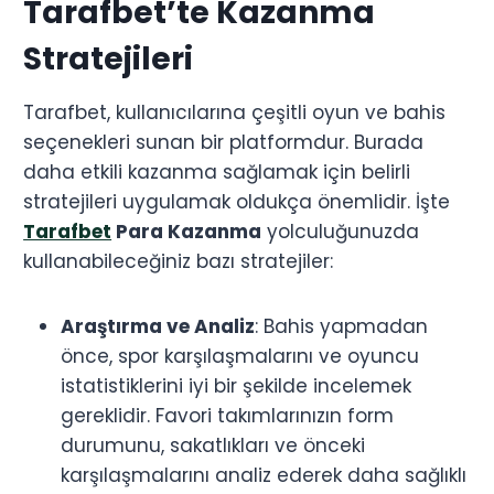
Tarafbet’te Kazanma
Stratejileri
Tarafbet, kullanıcılarına çeşitli oyun ve bahis
seçenekleri sunan bir platformdur. Burada
daha etkili kazanma sağlamak için belirli
stratejileri uygulamak oldukça önemlidir. İşte
Tarafbet
Para Kazanma
yolculuğunuzda
kullanabileceğiniz bazı stratejiler:
Araştırma ve Analiz
: Bahis yapmadan
önce, spor karşılaşmalarını ve oyuncu
istatistiklerini iyi bir şekilde incelemek
gereklidir. Favori takımlarınızın form
durumunu, sakatlıkları ve önceki
karşılaşmalarını analiz ederek daha sağlıklı