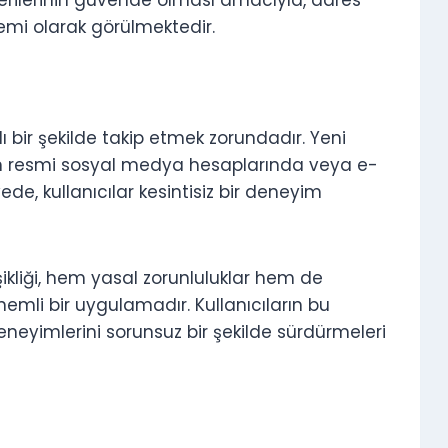
verilerinin güvende olması amacıyla, adres
nlemi olarak görülmektedir.
ızlı bir şekilde takip etmek zorundadır. Yeni
et’in resmi sosyal medya hesaplarında veya e-
ede, kullanıcılar kesintisiz bir deneyim
ikliği, hem yasal zorunluluklar hem de
nemli bir uygulamadır. Kullanıcıların bu
 deneyimlerini sorunsuz bir şekilde sürdürmeleri