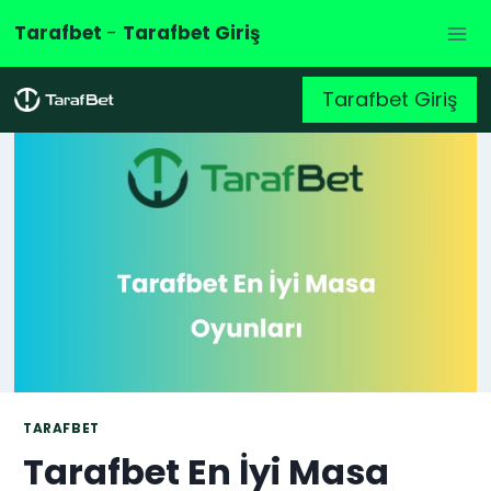
Skip
Tarafbet
-
Tarafbet Giriş
to
content
Tarafbet Giriş
TARAFBET
Tarafbet En İyi Masa