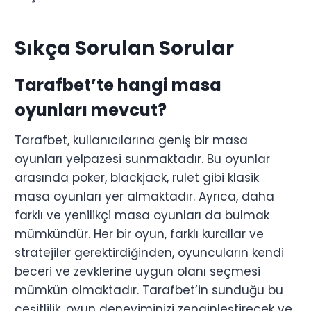
Sıkça Sorulan Sorular
Tarafbet’te hangi masa
oyunları mevcut?
Tarafbet, kullanıcılarına geniş bir masa
oyunları yelpazesi sunmaktadır. Bu oyunlar
arasında poker, blackjack, rulet gibi klasik
masa oyunları yer almaktadır. Ayrıca, daha
farklı ve yenilikçi masa oyunları da bulmak
mümkündür. Her bir oyun, farklı kurallar ve
stratejiler gerektirdiğinden, oyuncuların kendi
beceri ve zevklerine uygun olanı seçmesi
mümkün olmaktadır. Tarafbet’in sunduğu bu
çeşitlilik, oyun deneyiminizi zenginleştirecek ve