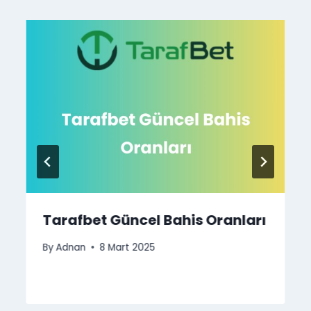
Tarafbet Güncel Bahis Oranları
By
Adnan
8 Mart 2025