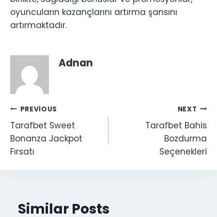
oyuncuların kazançlarını artırma şansını
artırmaktadır.
Adnan
Yazı
PREVIOUS
NEXT
Tarafbet Sweet
Tarafbet Bahis
gezinmesi
Bonanza Jackpot
Bozdurma
Fırsatı
Seçenekleri
Similar Posts