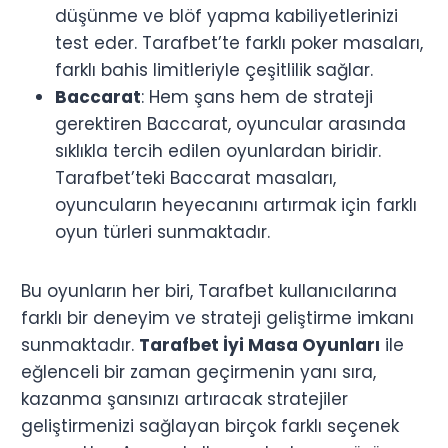
düşünme ve blöf yapma kabiliyetlerinizi
test eder. Tarafbet’te farklı poker masaları,
farklı bahis limitleriyle çeşitlilik sağlar.
Baccarat
: Hem şans hem de strateji
gerektiren Baccarat, oyuncular arasında
sıklıkla tercih edilen oyunlardan biridir.
Tarafbet’teki Baccarat masaları,
oyuncuların heyecanını artırmak için farklı
oyun türleri sunmaktadır.
Bu oyunların her biri, Tarafbet kullanıcılarına
farklı bir deneyim ve strateji geliştirme imkanı
sunmaktadır.
Tarafbet İyi Masa Oyunları
ile
eğlenceli bir zaman geçirmenin yanı sıra,
kazanma şansınızı artıracak stratejiler
geliştirmenizi sağlayan birçok farklı seçenek