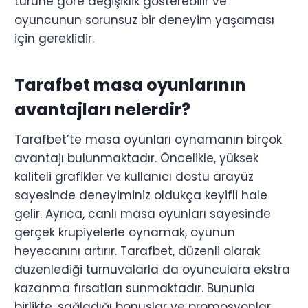
türüne göre değişiklik gösterebilir ve
oyuncunun sorunsuz bir deneyim yaşaması
için gereklidir.
Tarafbet masa oyunlarının
avantajları nelerdir?
Tarafbet’te masa oyunları oynamanın birçok
avantajı bulunmaktadır. Öncelikle, yüksek
kaliteli grafikler ve kullanıcı dostu arayüz
sayesinde deneyiminiz oldukça keyifli hale
gelir. Ayrıca, canlı masa oyunları sayesinde
gerçek krupiyelerle oynamak, oyunun
heyecanını artırır. Tarafbet, düzenli olarak
düzenlediği turnuvalarla da oyunculara ekstra
kazanma fırsatları sunmaktadır. Bununla
birlikte, sağladığı bonuslar ve promosyonlar,