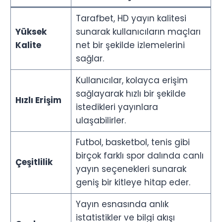
Tarafbet, HD yayın kalitesi
Yüksek
sunarak kullanıcıların maçları
Kalite
net bir şekilde izlemelerini
sağlar.
Kullanıcılar, kolayca erişim
sağlayarak hızlı bir şekilde
Hızlı Erişim
istedikleri yayınlara
ulaşabilirler.
Futbol, basketbol, tenis gibi
birçok farklı spor dalında canlı
Çeşitlilik
yayın seçenekleri sunarak
geniş bir kitleye hitap eder.
Yayın esnasında anlık
istatistikler ve bilgi akışı