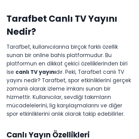
Tarafbet Canlı TV Yayını
Nedir?
Tarafbet, kullanıcılarına birçok farklı özellik
sunan bir online bahis platformudur. Bu
platformun en dikkat çekici özelliklerinden biri
ise
canlı TV yayını
dır. Peki, Tarafbet canlı TV
yayını nedir? Tarafbet, spor etkinliklerini gerçek
zamanlı olarak izleme imkanı sunan bir
hizmettir. Kullanıcılar, sevdiği takımların
mücadelelerini, lig karşılaşmalarını ve diğer
spor etkinliklerini anlık olarak takip edebilirler.
Canlı Yayın Özellikleri