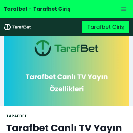
Skip
Tarafbet
-
Tarafbet Giriş
to
content
Tarafbet Giriş
TARAFBET
Tarafbet Canlı TV Yayın