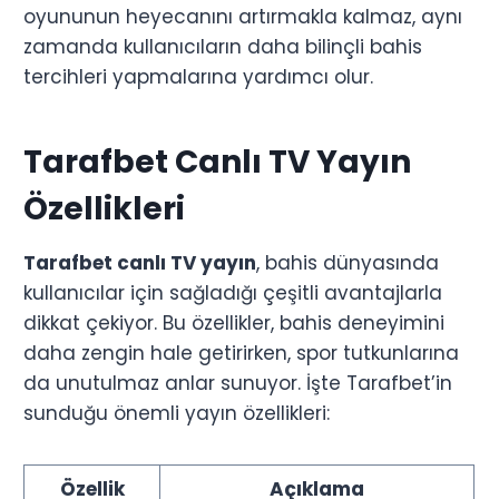
oyununun heyecanını artırmakla kalmaz, aynı
zamanda kullanıcıların daha bilinçli bahis
tercihleri yapmalarına yardımcı olur.
Tarafbet Canlı TV Yayın
Özellikleri
Tarafbet canlı TV yayın
, bahis dünyasında
kullanıcılar için sağladığı çeşitli avantajlarla
dikkat çekiyor. Bu özellikler, bahis deneyimini
daha zengin hale getirirken, spor tutkunlarına
da unutulmaz anlar sunuyor. İşte Tarafbet’in
sunduğu önemli yayın özellikleri:
Özellik
Açıklama