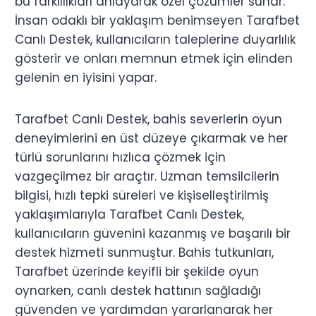
bu farklılıkları anlayarak özel çözümler sunar.
İnsan odaklı bir yaklaşım benimseyen Tarafbet
Canlı Destek, kullanıcıların taleplerine duyarlılık
gösterir ve onları memnun etmek için elinden
gelenin en iyisini yapar.
Tarafbet Canlı Destek, bahis severlerin oyun
deneyimlerini en üst düzeye çıkarmak ve her
türlü sorunlarını hızlıca çözmek için
vazgeçilmez bir araçtır. Uzman temsilcilerin
bilgisi, hızlı tepki süreleri ve kişiselleştirilmiş
yaklaşımlarıyla Tarafbet Canlı Destek,
kullanıcıların güvenini kazanmış ve başarılı bir
destek hizmeti sunmuştur. Bahis tutkunları,
Tarafbet üzerinde keyifli bir şekilde oyun
oynarken, canlı destek hattının sağladığı
güvenden ve yardımdan yararlanarak her