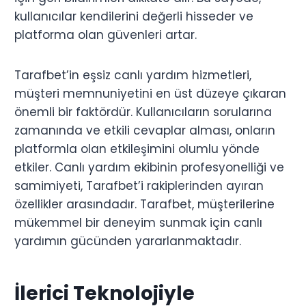
kullanıcılar kendilerini değerli hisseder ve
platforma olan güvenleri artar.
Tarafbet’in eşsiz canlı yardım hizmetleri,
müşteri memnuniyetini en üst düzeye çıkaran
önemli bir faktördür. Kullanıcıların sorularına
zamanında ve etkili cevaplar alması, onların
platformla olan etkileşimini olumlu yönde
etkiler. Canlı yardım ekibinin profesyonelliği ve
samimiyeti, Tarafbet’i rakiplerinden ayıran
özellikler arasındadır. Tarafbet, müşterilerine
mükemmel bir deneyim sunmak için canlı
yardımın gücünden yararlanmaktadır.
İlerici Teknolojiyle