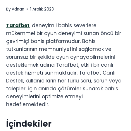
By
Adnan
1 Aralık 2023
Tarafbet
, deneyimli bahis severlere
mükemmel bir oyun deneyimi sunan öncü bir
çevrimiçi bahis platformudur. Bahis
tutkunlarının memnuniyetini sağlamak ve
sorunsuz bir şekilde oyun oynayabilmelerini
desteklemek adına Tarafbet, etkili bir canlı
destek hizmeti sunmaktadır. Tarafbet Canlı
Destek, kullanıcıların her türlü soru, sorun veya
talepleri için anında çözümler sunarak bahis
deneyimlerini optimize etmeyi
hedeflemektedir.
İçindekiler