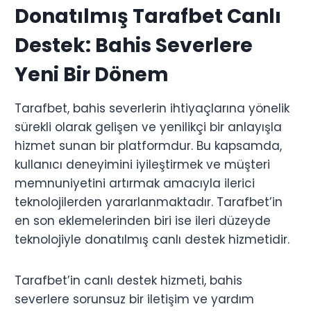
Donatılmış Tarafbet Canlı
Destek: Bahis Severlere
Yeni Bir Dönem
Tarafbet, bahis severlerin ihtiyaçlarına yönelik
sürekli olarak gelişen ve yenilikçi bir anlayışla
hizmet sunan bir platformdur. Bu kapsamda,
kullanıcı deneyimini iyileştirmek ve müşteri
memnuniyetini artırmak amacıyla ilerici
teknolojilerden yararlanmaktadır. Tarafbet’in
en son eklemelerinden biri ise ileri düzeyde
teknolojiyle donatılmış canlı destek hizmetidir.
Tarafbet’in canlı destek hizmeti, bahis
severlere sorunsuz bir iletişim ve yardım