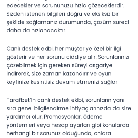
edecekler ve sorununuzu hızla çözeceklerdir.
Sizden istenen bilgileri doğru ve eksiksiz bir
şekilde sağlamanız durumunda, çözüm süreci
daha da hızlanacaktır.
Canlı destek ekibi, her müşteriye özel bir ilgi
gösterir ve her sorunu ciddiye alır. Sorunlarınızı
çözebilmek için gereken süreyi asgariye
indirerek, size zaman kazandırır ve oyun
keyfinize kesintisiz devam etmenizi sağlar.
Tarafbet’in canlı destek ekibi, sorunların yanı
sıra genel bilgilendirme ihtiyaçlarınızda da size
yardımcı olur. Promosyonlar, ödeme
yöntemleri veya hesap ayarları gibi konularda
herhangi bir sorunuz olduğunda, onlara