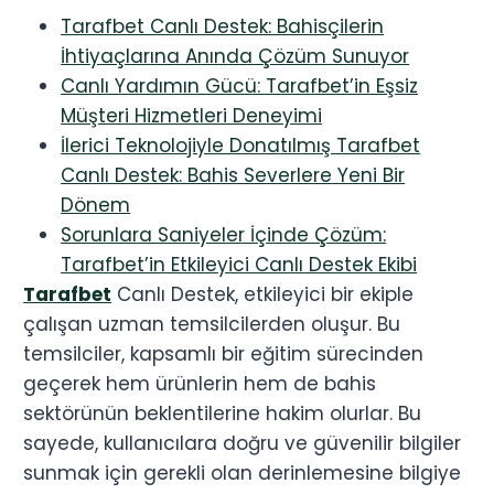
Tarafbet Canlı Destek: Bahisçilerin
İhtiyaçlarına Anında Çözüm Sunuyor
Canlı Yardımın Gücü: Tarafbet’in Eşsiz
Müşteri Hizmetleri Deneyimi
İlerici Teknolojiyle Donatılmış Tarafbet
Canlı Destek: Bahis Severlere Yeni Bir
Dönem
Sorunlara Saniyeler İçinde Çözüm:
Tarafbet’in Etkileyici Canlı Destek Ekibi
Tarafbet
Canlı Destek, etkileyici bir ekiple
çalışan uzman temsilcilerden oluşur. Bu
temsilciler, kapsamlı bir eğitim sürecinden
geçerek hem ürünlerin hem de bahis
sektörünün beklentilerine hakim olurlar. Bu
sayede, kullanıcılara doğru ve güvenilir bilgiler
sunmak için gerekli olan derinlemesine bilgiye