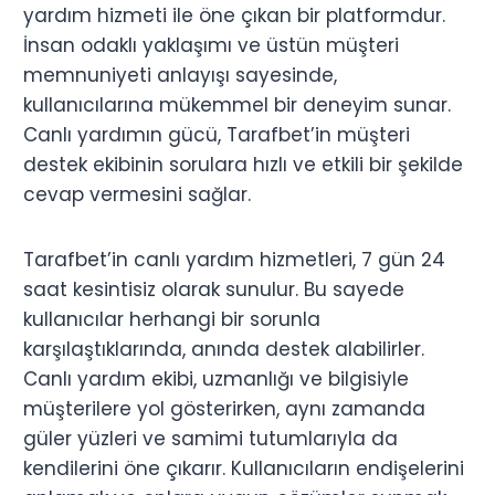
yardım hizmeti ile öne çıkan bir platformdur.
İnsan odaklı yaklaşımı ve üstün müşteri
memnuniyeti anlayışı sayesinde,
kullanıcılarına mükemmel bir deneyim sunar.
Canlı yardımın gücü, Tarafbet’in müşteri
destek ekibinin sorulara hızlı ve etkili bir şekilde
cevap vermesini sağlar.
Tarafbet’in canlı yardım hizmetleri, 7 gün 24
saat kesintisiz olarak sunulur. Bu sayede
kullanıcılar herhangi bir sorunla
karşılaştıklarında, anında destek alabilirler.
Canlı yardım ekibi, uzmanlığı ve bilgisiyle
müşterilere yol gösterirken, aynı zamanda
güler yüzleri ve samimi tutumlarıyla da
kendilerini öne çıkarır. Kullanıcıların endişelerini