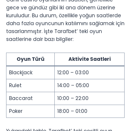
gece ve gündüz gibi iki ana dönem üzerine
kuruludur. Bu durum, özellikle yoğun saatlerde
daha fazla oyuncunun katılımını sağlamak için
tasarlanmıştır. İşte Tarafbet’ teki oyun
saatlerine dair bazı bilgiler:
Oyun Türü
Aktivite Saatleri
Blackjack
12:00 – 03:00
Rulet
14:00 – 05:00
Baccarat
10:00 – 22:00
Poker
18:00 – 01:00
Yukarıdaki tablo, Tarafbet’ teki çeşitli oyun