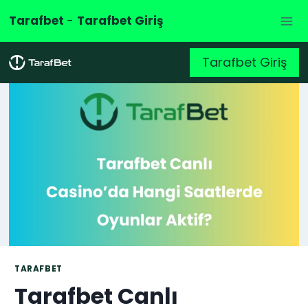
Skip
Tarafbet
-
Tarafbet Giriş
to
content
Tarafbet Giriş
TARAFBET
Tarafbet Canlı