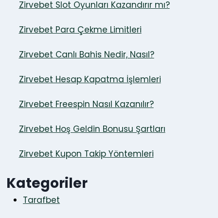
Zirvebet Slot Oyunları Kazandırır mı?
Zirvebet Para Çekme Limitleri
Zirvebet Canlı Bahis Nedir, Nasıl?
Zirvebet Hesap Kapatma İşlemleri
Zirvebet Freespin Nasıl Kazanılır?
Zirvebet Hoş Geldin Bonusu Şartları
Zirvebet Kupon Takip Yöntemleri
Kategoriler
Tarafbet