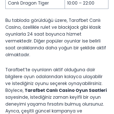
Canlı Dragon Tiger
10:00 – 22:00
Bu tabloda görüldüğü üzere, Tarafbet Canlı
Casino, özellikle rulet ve blackjack gibi klasik
oyunlarla 24 saat boyunca hizmet
vermektedir. Diğer popüler oyunlar ise belirli
saat aralıklarında daha yoğun bir şekilde aktif
olmaktadır.
Tarafbet’te oyunların aktif olduğuna dair
bilgilere oyun odalarından kolayca ulaşabilir
ve istediğiniz oyunu seçerek oynayabilirsiniz.
Böylece,
Tarafbet Canlı Casino Oyun Saatleri
sayesinde, istediğiniz zaman keyifli bir oyun
deneyimi yaşama fırsatını bulmuş olursunuz.
Ayrıca, çeşitli güncel kampanya ve