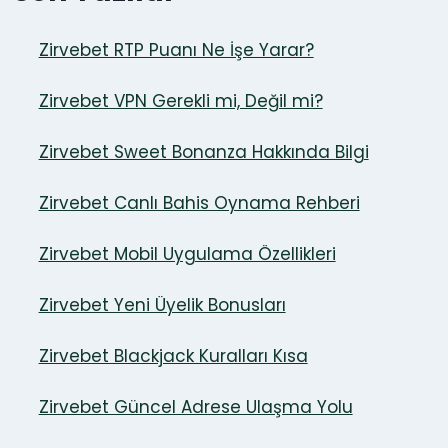
Zirvebet RTP Puanı Ne İşe Yarar?
Zirvebet VPN Gerekli mi, Değil mi?
Zirvebet Sweet Bonanza Hakkında Bilgi
Zirvebet Canlı Bahis Oynama Rehberi
Zirvebet Mobil Uygulama Özellikleri
Zirvebet Yeni Üyelik Bonusları
Zirvebet Blackjack Kuralları Kısa
Zirvebet Güncel Adrese Ulaşma Yolu