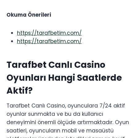
Okuma Önerileri
https://tarafbetim.com/
https://tarafbetim.com/
Tarafbet Canlı Casino
Oyunları Hangi Saatlerde
Aktif?
Tarafbet Canlı Casino, oyunculara 7/24 aktif
oyunlar sunmakta ve bu da kullanıcı
deneyimini önemli ölçüde artırmaktadır. Oyun
saatleri, oyuncuların mobil ve masaüstü