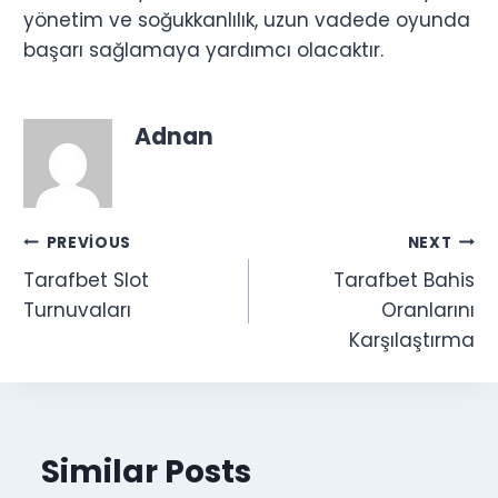
yönetim ve soğukkanlılık, uzun vadede oyunda
başarı sağlamaya yardımcı olacaktır.
Adnan
Yazı
PREVIOUS
NEXT
Tarafbet Slot
Tarafbet Bahis
gezinmesi
Turnuvaları
Oranlarını
Karşılaştırma
Similar Posts