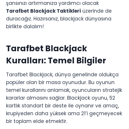
şansınızı artırmanıza yardımcı olacak
Tarafbet Blackjack Taktikleri
üzerinde de
duracağız. Hazırsanız, blackjack dünyasına
birlikte dalalım!
Tarafbet Blackjack
Kuralları: Temel Bilgiler
Tarafbet Blackjack, dünya genelinde oldukça
popüler olan bir masa oyunudur. Bu oyunun
temel kurallarını anlamak, oyuncuların stratejik
kararlar almasını sağlar. Blackjack oyunu, 52
kartlık standart bir deste ile oynanır ve amaç,
krupiyeden daha yüksek ama 21’i geçmeyecek
bir toplam elde etmektir.