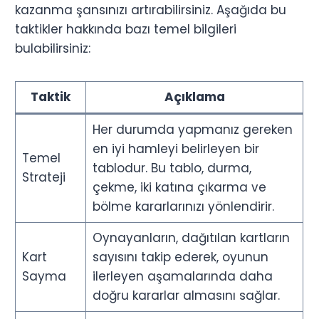
kazanma şansınızı artırabilirsiniz. Aşağıda bu
taktikler hakkında bazı temel bilgileri
bulabilirsiniz:
Taktik
Açıklama
Her durumda yapmanız gereken
en iyi hamleyi belirleyen bir
Temel
tablodur. Bu tablo, durma,
Strateji
çekme, iki katına çıkarma ve
bölme kararlarınızı yönlendirir.
Oynayanların, dağıtılan kartların
Kart
sayısını takip ederek, oyunun
Sayma
ilerleyen aşamalarında daha
doğru kararlar almasını sağlar.