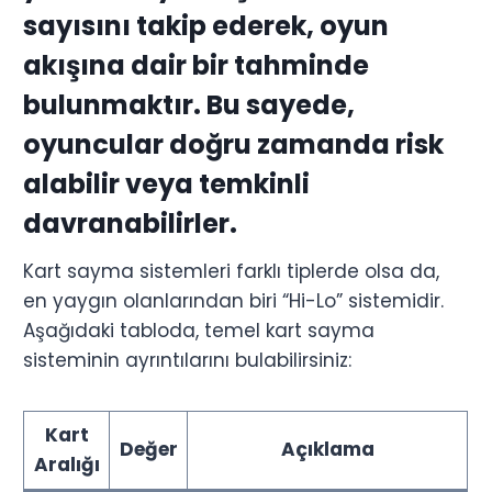
sayısını takip ederek, oyun
akışına dair bir tahminde
bulunmaktır. Bu sayede,
oyuncular doğru zamanda risk
alabilir veya temkinli
davranabilirler.
Kart sayma sistemleri farklı tiplerde olsa da,
en yaygın olanlarından biri “Hi-Lo” sistemidir.
Aşağıdaki tabloda, temel kart sayma
sisteminin ayrıntılarını bulabilirsiniz:
Kart
Değer
Açıklama
Aralığı