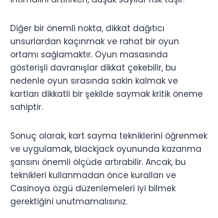
Diğer bir önemli nokta, dikkat dağıtıcı
unsurlardan kaçınmak ve rahat bir oyun
ortamı sağlamaktır. Oyun masasında
gösterişli davranışlar dikkat çekebilir, bu
nedenle oyun sırasında sakin kalmak ve
kartları dikkatli bir şekilde saymak kritik öneme
sahiptir.
Sonuç olarak, kart sayma tekniklerini öğrenmek
ve uygulamak, blackjack oyununda kazanma
şansını önemli ölçüde artırabilir. Ancak, bu
teknikleri kullanmadan önce kuralları ve
Casinoya özgü düzenlemeleri iyi bilmek
gerektiğini unutmamalısınız.