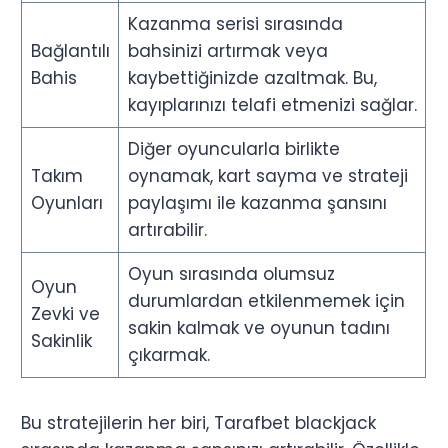
Kazanma serisi sırasında
Bağlantılı
bahsinizi artırmak veya
Bahis
kaybettiğinizde azaltmak. Bu,
kayıplarınızı telafi etmenizi sağlar.
Diğer oyuncularla birlikte
Takım
oynamak, kart sayma ve strateji
Oyunları
paylaşımı ile kazanma şansını
artırabilir.
Oyun sırasında olumsuz
Oyun
durumlardan etkilenmemek için
Zevki ve
sakin kalmak ve oyunun tadını
Sakinlik
çıkarmak.
Bu stratejilerin her biri, Tarafbet blackjack